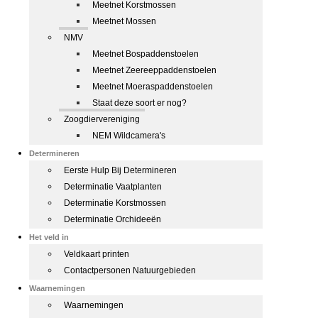
Meetnet Korstmossen
Meetnet Mossen
NMV
Meetnet Bospaddenstoelen
Meetnet Zeereeppaddenstoelen
Meetnet Moeraspaddenstoelen
Staat deze soort er nog?
Zoogdiervereniging
NEM Wildcamera's
Determineren
Eerste Hulp Bij Determineren
Determinatie Vaatplanten
Determinatie Korstmossen
Determinatie Orchideeën
Het veld in
Veldkaart printen
Contactpersonen Natuurgebieden
Waarnemingen
Waarnemingen