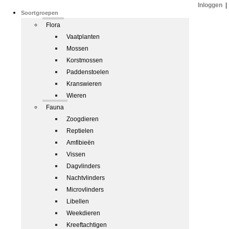
Inloggen
|
Soortgroepen
Flora
Vaatplanten
Mossen
Korstmossen
Paddenstoelen
Kranswieren
Wieren
Fauna
Zoogdieren
Reptielen
Amfibieën
Vissen
Dagvlinders
Nachtvlinders
Microvlinders
Libellen
Weekdieren
Kreeftachtigen