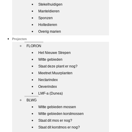
Stekelhuidigen
Manteldieren
Sponzen
Holtedieren
Overig marien
Projecten
FLORON
Het Nieuwe Strepen
Witte gebieden
Staat deze plant er nog?
Meetnet Muurplanten
Nectarindex
Oeverindex
LMF-a (Dunea)
BLWG
Witte gebieden mossen
Witte gebieden korstmossen
Staat dit mos er nog?
Staat dit korstmos er nog?