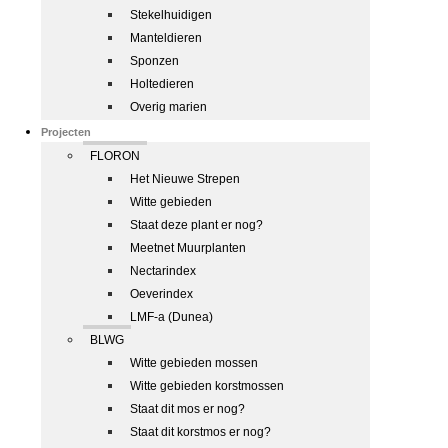
Stekelhuidigen
Manteldieren
Sponzen
Holtedieren
Overig marien
Projecten
FLORON
Het Nieuwe Strepen
Witte gebieden
Staat deze plant er nog?
Meetnet Muurplanten
Nectarindex
Oeverindex
LMF-a (Dunea)
BLWG
Witte gebieden mossen
Witte gebieden korstmossen
Staat dit mos er nog?
Staat dit korstmos er nog?