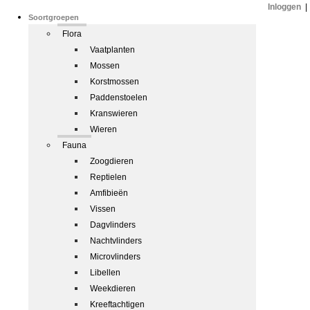
Inloggen
|
Soortgroepen
Flora
Vaatplanten
Mossen
Korstmossen
Paddenstoelen
Kranswieren
Wieren
Fauna
Zoogdieren
Reptielen
Amfibieën
Vissen
Dagvlinders
Nachtvlinders
Microvlinders
Libellen
Weekdieren
Kreeftachtigen