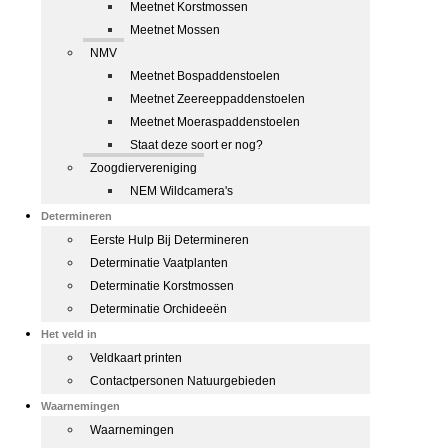
Meetnet Korstmossen
Meetnet Mossen
NMV
Meetnet Bospaddenstoelen
Meetnet Zeereeppaddenstoelen
Meetnet Moeraspaddenstoelen
Staat deze soort er nog?
Zoogdiervereniging
NEM Wildcamera's
Determineren
Eerste Hulp Bij Determineren
Determinatie Vaatplanten
Determinatie Korstmossen
Determinatie Orchideeën
Het veld in
Veldkaart printen
Contactpersonen Natuurgebieden
Waarnemingen
Waarnemingen