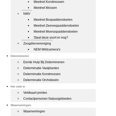
Meetnet Korstmossen
Meetnet Mossen
NMV
Meetnet Bospaddenstoelen
Meetnet Zeereeppaddenstoelen
Meetnet Moeraspaddenstoelen
Staat deze soort er nog?
Zoogdiervereniging
NEM Wildcamera's
Determineren
Eerste Hulp Bij Determineren
Determinatie Vaatplanten
Determinatie Korstmossen
Determinatie Orchideeën
Het veld in
Veldkaart printen
Contactpersonen Natuurgebieden
Waarnemingen
Waarnemingen