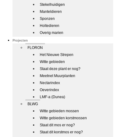
Stekelhuidigen
Manteldieren
Sponzen
Holtedieren
Overig marien
Projecten
FLORON
Het Nieuwe Strepen
Witte gebieden
Staat deze plant er nog?
Meetnet Muurplanten
Nectarindex
Oeverindex
LMF-a (Dunea)
BLWG
Witte gebieden mossen
Witte gebieden korstmossen
Staat dit mos er nog?
Staat dit korstmos er nog?