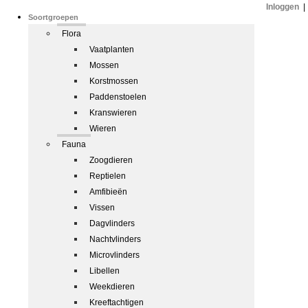
Inloggen
|
Soortgroepen
Flora
Vaatplanten
Mossen
Korstmossen
Paddenstoelen
Kranswieren
Wieren
Fauna
Zoogdieren
Reptielen
Amfibieën
Vissen
Dagvlinders
Nachtvlinders
Microvlinders
Libellen
Weekdieren
Kreeftachtigen