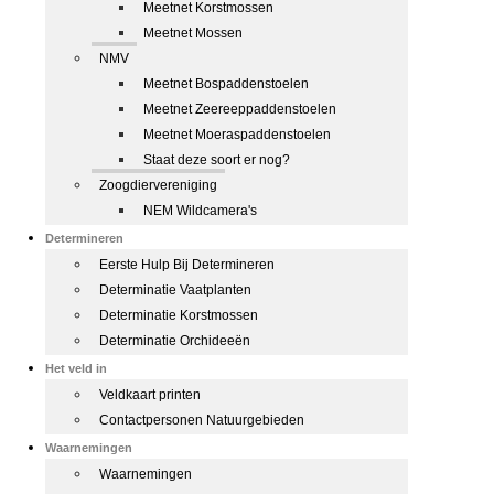
Meetnet Korstmossen
Meetnet Mossen
NMV
Meetnet Bospaddenstoelen
Meetnet Zeereeppaddenstoelen
Meetnet Moeraspaddenstoelen
Staat deze soort er nog?
Zoogdiervereniging
NEM Wildcamera's
Determineren
Eerste Hulp Bij Determineren
Determinatie Vaatplanten
Determinatie Korstmossen
Determinatie Orchideeën
Het veld in
Veldkaart printen
Contactpersonen Natuurgebieden
Waarnemingen
Waarnemingen