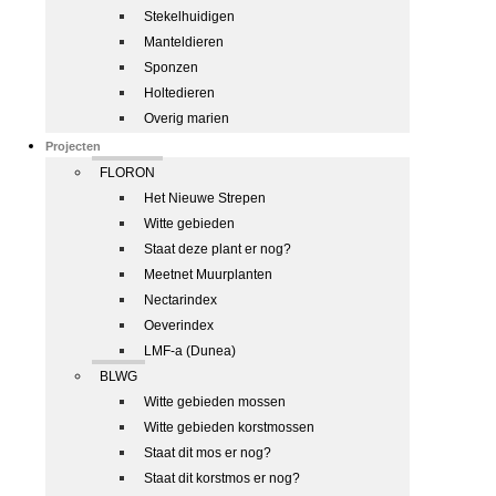
Stekelhuidigen
Manteldieren
Sponzen
Holtedieren
Overig marien
Projecten
FLORON
Het Nieuwe Strepen
Witte gebieden
Staat deze plant er nog?
Meetnet Muurplanten
Nectarindex
Oeverindex
LMF-a (Dunea)
BLWG
Witte gebieden mossen
Witte gebieden korstmossen
Staat dit mos er nog?
Staat dit korstmos er nog?