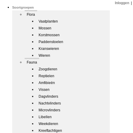
Inloggen
|
Soortgroepen
Flora
Vaatplanten
Mossen
Korstmossen
Paddenstoelen
Kranswieren
Wieren
Fauna
Zoogdieren
Reptielen
Amfibieën
Vissen
Dagvlinders
Nachtvlinders
Microvlinders
Libellen
Weekdieren
Kreeftachtigen