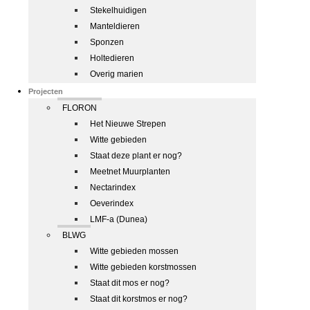
Stekelhuidigen
Manteldieren
Sponzen
Holtedieren
Overig marien
Projecten
FLORON
Het Nieuwe Strepen
Witte gebieden
Staat deze plant er nog?
Meetnet Muurplanten
Nectarindex
Oeverindex
LMF-a (Dunea)
BLWG
Witte gebieden mossen
Witte gebieden korstmossen
Staat dit mos er nog?
Staat dit korstmos er nog?