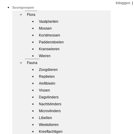
Inloggen
|
Soortgroepen
Flora
Vaatplanten
Mossen
Korstmossen
Paddenstoelen
Kranswieren
Wieren
Fauna
Zoogdieren
Reptielen
Amfibieën
Vissen
Dagvlinders
Nachtvlinders
Microvlinders
Libellen
Weekdieren
Kreeftachtigen