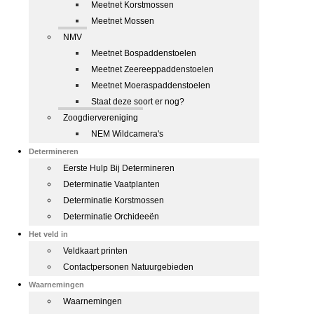
Meetnet Korstmossen
Meetnet Mossen
NMV
Meetnet Bospaddenstoelen
Meetnet Zeereeppaddenstoelen
Meetnet Moeraspaddenstoelen
Staat deze soort er nog?
Zoogdiervereniging
NEM Wildcamera's
Determineren
Eerste Hulp Bij Determineren
Determinatie Vaatplanten
Determinatie Korstmossen
Determinatie Orchideeën
Het veld in
Veldkaart printen
Contactpersonen Natuurgebieden
Waarnemingen
Waarnemingen