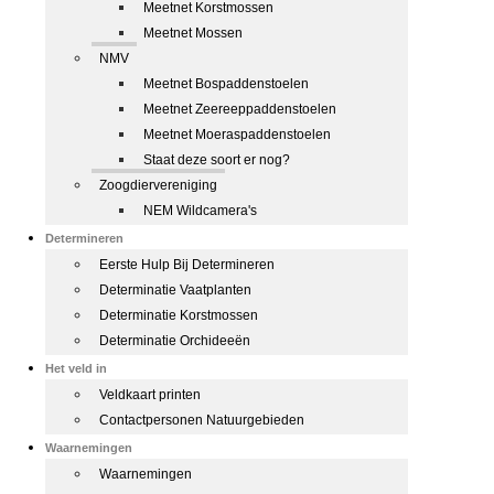
Meetnet Korstmossen
Meetnet Mossen
NMV
Meetnet Bospaddenstoelen
Meetnet Zeereeppaddenstoelen
Meetnet Moeraspaddenstoelen
Staat deze soort er nog?
Zoogdiervereniging
NEM Wildcamera's
Determineren
Eerste Hulp Bij Determineren
Determinatie Vaatplanten
Determinatie Korstmossen
Determinatie Orchideeën
Het veld in
Veldkaart printen
Contactpersonen Natuurgebieden
Waarnemingen
Waarnemingen