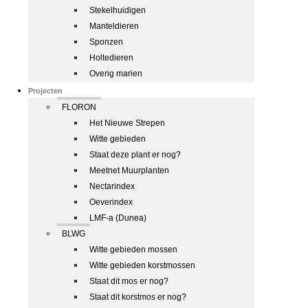
Stekelhuidigen
Manteldieren
Sponzen
Holtedieren
Overig marien
Projecten
FLORON
Het Nieuwe Strepen
Witte gebieden
Staat deze plant er nog?
Meetnet Muurplanten
Nectarindex
Oeverindex
LMF-a (Dunea)
BLWG
Witte gebieden mossen
Witte gebieden korstmossen
Staat dit mos er nog?
Staat dit korstmos er nog?