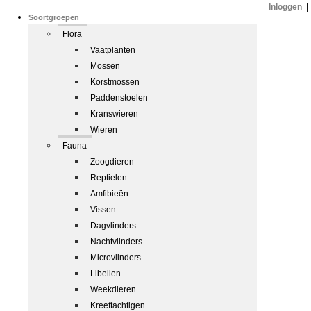
Inloggen
|
Soortgroepen
Flora
Vaatplanten
Mossen
Korstmossen
Paddenstoelen
Kranswieren
Wieren
Fauna
Zoogdieren
Reptielen
Amfibieën
Vissen
Dagvlinders
Nachtvlinders
Microvlinders
Libellen
Weekdieren
Kreeftachtigen