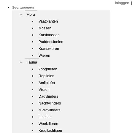
Inloggen
|
Soortgroepen
Flora
Vaatplanten
Mossen
Korstmossen
Paddenstoelen
Kranswieren
Wieren
Fauna
Zoogdieren
Reptielen
Amfibieën
Vissen
Dagvlinders
Nachtvlinders
Microvlinders
Libellen
Weekdieren
Kreeftachtigen