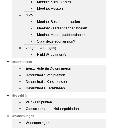
Meetnet Korstmossen
Meetnet Mossen
NMV
Meetnet Bospaddenstoelen
Meetnet Zeereeppaddenstoelen
Meetnet Moeraspaddenstoelen
Staat deze soort er nog?
Zoogdiervereniging
NEM Wildcamera's
Determineren
Eerste Hulp Bij Determineren
Determinatie Vaatplanten
Determinatie Korstmossen
Determinatie Orchideeën
Het veld in
Veldkaart printen
Contactpersonen Natuurgebieden
Waarnemingen
Waarnemingen