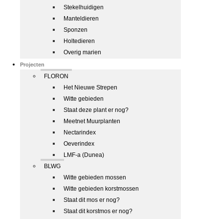
Stekelhuidigen
Manteldieren
Sponzen
Holtedieren
Overig marien
Projecten
FLORON
Het Nieuwe Strepen
Witte gebieden
Staat deze plant er nog?
Meetnet Muurplanten
Nectarindex
Oeverindex
LMF-a (Dunea)
BLWG
Witte gebieden mossen
Witte gebieden korstmossen
Staat dit mos er nog?
Staat dit korstmos er nog?