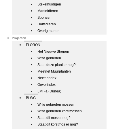
Stekelhuidigen
Manteldieren
Sponzen
Holtedieren
Overig marien
Projecten
FLORON
Het Nieuwe Strepen
Witte gebieden
Staat deze plant er nog?
Meetnet Muurplanten
Nectarindex
Oeverindex
LMF-a (Dunea)
BLWG
Witte gebieden mossen
Witte gebieden korstmossen
Staat dit mos er nog?
Staat dit korstmos er nog?