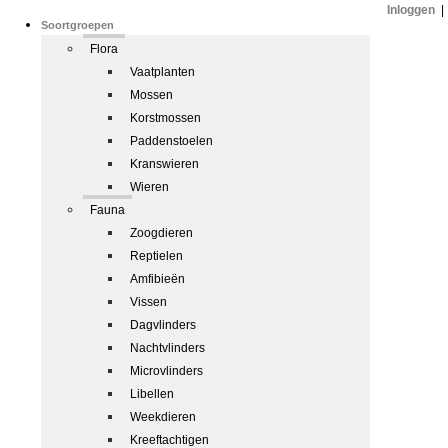
Inloggen
|
Soortgroepen
Flora
Vaatplanten
Mossen
Korstmossen
Paddenstoelen
Kranswieren
Wieren
Fauna
Zoogdieren
Reptielen
Amfibieën
Vissen
Dagvlinders
Nachtvlinders
Microvlinders
Libellen
Weekdieren
Kreeftachtigen