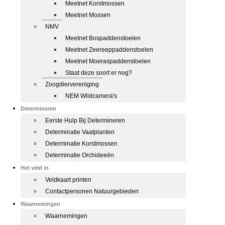
Meetnet Korstmossen
Meetnet Mossen
NMV
Meetnet Bospaddenstoelen
Meetnet Zeereeppaddenstoelen
Meetnet Moeraspaddenstoelen
Staat deze soort er nog?
Zoogdiervereniging
NEM Wildcamera's
Determineren
Eerste Hulp Bij Determineren
Determinatie Vaatplanten
Determinatie Korstmossen
Determinatie Orchideeën
Het veld in
Veldkaart printen
Contactpersonen Natuurgebieden
Waarnemingen
Waarnemingen