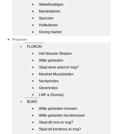
Stekelhuidigen
Manteldieren
Sponzen
Holtedieren
Overig marien
Projecten
FLORON
Het Nieuwe Strepen
Witte gebieden
Staat deze plant er nog?
Meetnet Muurplanten
Nectarindex
Oeverindex
LMF-a (Dunea)
BLWG
Witte gebieden mossen
Witte gebieden korstmossen
Staat dit mos er nog?
Staat dit korstmos er nog?