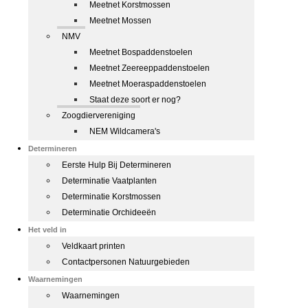
Meetnet Korstmossen
Meetnet Mossen
NMV
Meetnet Bospaddenstoelen
Meetnet Zeereeppaddenstoelen
Meetnet Moeraspaddenstoelen
Staat deze soort er nog?
Zoogdiervereniging
NEM Wildcamera's
Determineren
Eerste Hulp Bij Determineren
Determinatie Vaatplanten
Determinatie Korstmossen
Determinatie Orchideeën
Het veld in
Veldkaart printen
Contactpersonen Natuurgebieden
Waarnemingen
Waarnemingen