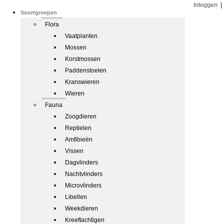
Inloggen
|
Soortgroepen
Flora
Vaatplanten
Mossen
Korstmossen
Paddenstoelen
Kranswieren
Wieren
Fauna
Zoogdieren
Reptielen
Amfibieën
Vissen
Dagvlinders
Nachtvlinders
Microvlinders
Libellen
Weekdieren
Kreeftachtigen