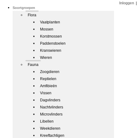
Inloggen
|
Soortgroepen
Flora
Vaatplanten
Mossen
Korstmossen
Paddenstoelen
Kranswieren
Wieren
Fauna
Zoogdieren
Reptielen
Amfibieën
Vissen
Dagvlinders
Nachtvlinders
Microvlinders
Libellen
Weekdieren
Kreeftachtigen