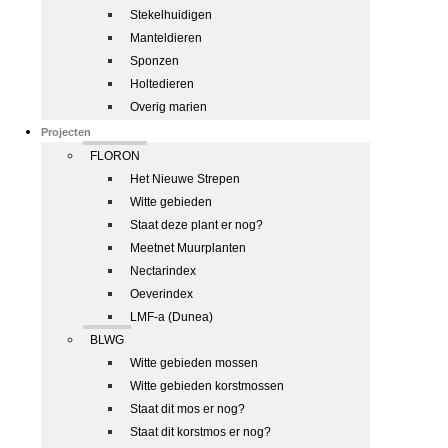
Stekelhuidigen
Manteldieren
Sponzen
Holtedieren
Overig marien
Projecten
FLORON
Het Nieuwe Strepen
Witte gebieden
Staat deze plant er nog?
Meetnet Muurplanten
Nectarindex
Oeverindex
LMF-a (Dunea)
BLWG
Witte gebieden mossen
Witte gebieden korstmossen
Staat dit mos er nog?
Staat dit korstmos er nog?