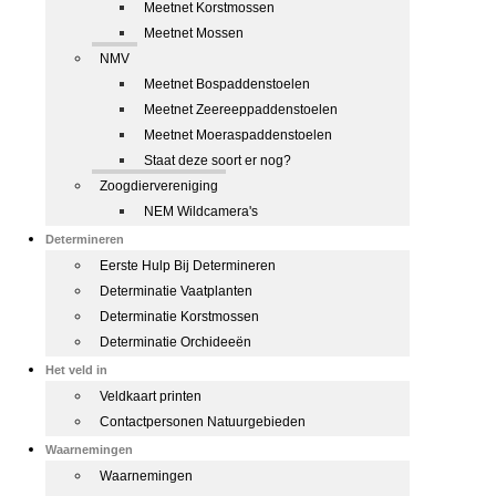
Meetnet Korstmossen
Meetnet Mossen
NMV
Meetnet Bospaddenstoelen
Meetnet Zeereeppaddenstoelen
Meetnet Moeraspaddenstoelen
Staat deze soort er nog?
Zoogdiervereniging
NEM Wildcamera's
Determineren
Eerste Hulp Bij Determineren
Determinatie Vaatplanten
Determinatie Korstmossen
Determinatie Orchideeën
Het veld in
Veldkaart printen
Contactpersonen Natuurgebieden
Waarnemingen
Waarnemingen