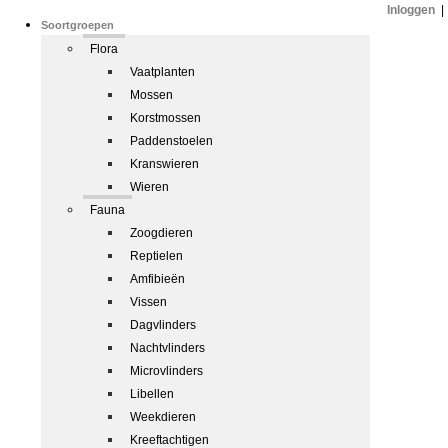
Inloggen
|
Soortgroepen
Flora
Vaatplanten
Mossen
Korstmossen
Paddenstoelen
Kranswieren
Wieren
Fauna
Zoogdieren
Reptielen
Amfibieën
Vissen
Dagvlinders
Nachtvlinders
Microvlinders
Libellen
Weekdieren
Kreeftachtigen