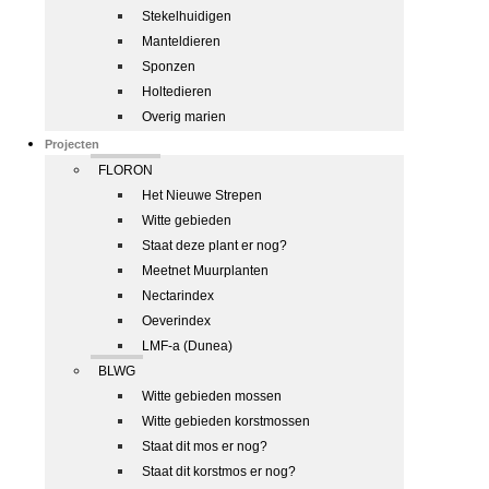
Stekelhuidigen
Manteldieren
Sponzen
Holtedieren
Overig marien
Projecten
FLORON
Het Nieuwe Strepen
Witte gebieden
Staat deze plant er nog?
Meetnet Muurplanten
Nectarindex
Oeverindex
LMF-a (Dunea)
BLWG
Witte gebieden mossen
Witte gebieden korstmossen
Staat dit mos er nog?
Staat dit korstmos er nog?