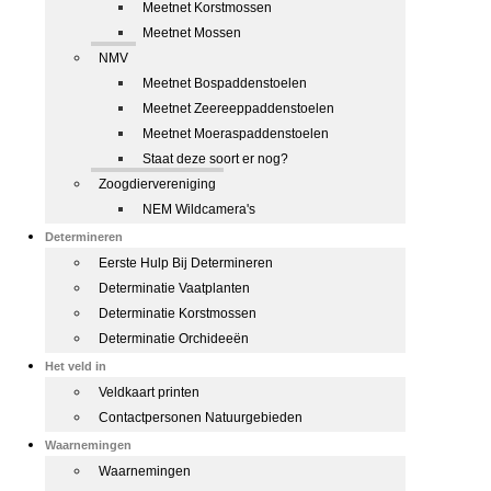
Meetnet Korstmossen
Meetnet Mossen
NMV
Meetnet Bospaddenstoelen
Meetnet Zeereeppaddenstoelen
Meetnet Moeraspaddenstoelen
Staat deze soort er nog?
Zoogdiervereniging
NEM Wildcamera's
Determineren
Eerste Hulp Bij Determineren
Determinatie Vaatplanten
Determinatie Korstmossen
Determinatie Orchideeën
Het veld in
Veldkaart printen
Contactpersonen Natuurgebieden
Waarnemingen
Waarnemingen