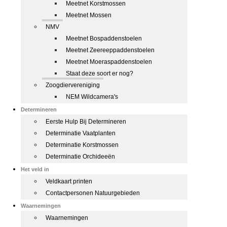
Meetnet Korstmossen
Meetnet Mossen
NMV
Meetnet Bospaddenstoelen
Meetnet Zeereeppaddenstoelen
Meetnet Moeraspaddenstoelen
Staat deze soort er nog?
Zoogdiervereniging
NEM Wildcamera's
Determineren
Eerste Hulp Bij Determineren
Determinatie Vaatplanten
Determinatie Korstmossen
Determinatie Orchideeën
Het veld in
Veldkaart printen
Contactpersonen Natuurgebieden
Waarnemingen
Waarnemingen