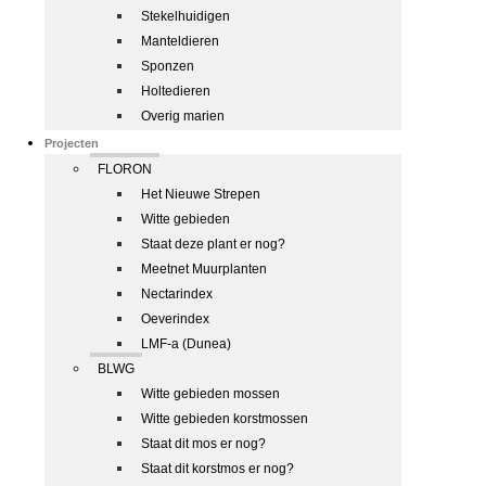
Stekelhuidigen
Manteldieren
Sponzen
Holtedieren
Overig marien
Projecten
FLORON
Het Nieuwe Strepen
Witte gebieden
Staat deze plant er nog?
Meetnet Muurplanten
Nectarindex
Oeverindex
LMF-a (Dunea)
BLWG
Witte gebieden mossen
Witte gebieden korstmossen
Staat dit mos er nog?
Staat dit korstmos er nog?