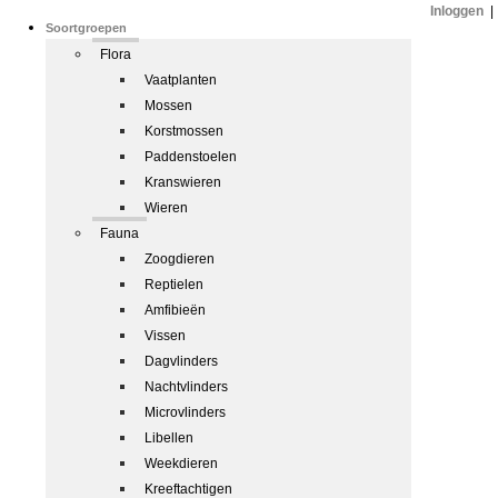
Inloggen
|
Soortgroepen
Flora
Vaatplanten
Mossen
Korstmossen
Paddenstoelen
Kranswieren
Wieren
Fauna
Zoogdieren
Reptielen
Amfibieën
Vissen
Dagvlinders
Nachtvlinders
Microvlinders
Libellen
Weekdieren
Kreeftachtigen