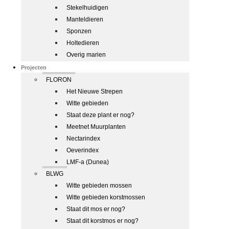
Stekelhuidigen
Manteldieren
Sponzen
Holtedieren
Overig marien
Projecten
FLORON
Het Nieuwe Strepen
Witte gebieden
Staat deze plant er nog?
Meetnet Muurplanten
Nectarindex
Oeverindex
LMF-a (Dunea)
BLWG
Witte gebieden mossen
Witte gebieden korstmossen
Staat dit mos er nog?
Staat dit korstmos er nog?