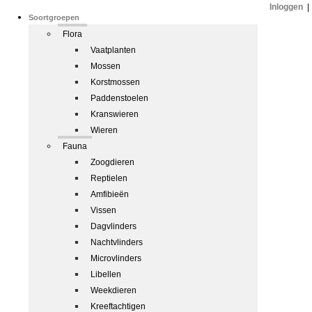
Inloggen
|
Soortgroepen
Flora
Vaatplanten
Mossen
Korstmossen
Paddenstoelen
Kranswieren
Wieren
Fauna
Zoogdieren
Reptielen
Amfibieën
Vissen
Dagvlinders
Nachtvlinders
Microvlinders
Libellen
Weekdieren
Kreeftachtigen