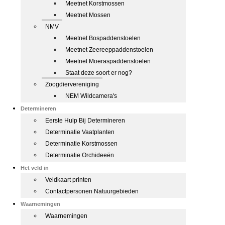
Meetnet Korstmossen
Meetnet Mossen
NMV
Meetnet Bospaddenstoelen
Meetnet Zeereeppaddenstoelen
Meetnet Moeraspaddenstoelen
Staat deze soort er nog?
Zoogdiervereniging
NEM Wildcamera's
Determineren
Eerste Hulp Bij Determineren
Determinatie Vaatplanten
Determinatie Korstmossen
Determinatie Orchideeën
Het veld in
Veldkaart printen
Contactpersonen Natuurgebieden
Waarnemingen
Waarnemingen