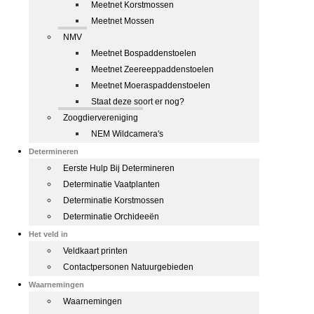
Meetnet Korstmossen
Meetnet Mossen
NMV
Meetnet Bospaddenstoelen
Meetnet Zeereeppaddenstoelen
Meetnet Moeraspaddenstoelen
Staat deze soort er nog?
Zoogdiervereniging
NEM Wildcamera's
Determineren
Eerste Hulp Bij Determineren
Determinatie Vaatplanten
Determinatie Korstmossen
Determinatie Orchideeën
Het veld in
Veldkaart printen
Contactpersonen Natuurgebieden
Waarnemingen
Waarnemingen