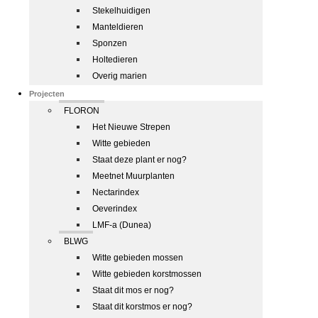
Stekelhuidigen
Manteldieren
Sponzen
Holtedieren
Overig marien
Projecten
FLORON
Het Nieuwe Strepen
Witte gebieden
Staat deze plant er nog?
Meetnet Muurplanten
Nectarindex
Oeverindex
LMF-a (Dunea)
BLWG
Witte gebieden mossen
Witte gebieden korstmossen
Staat dit mos er nog?
Staat dit korstmos er nog?