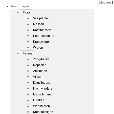
Inloggen
|
Soortgroepen
Flora
Vaatplanten
Mossen
Korstmossen
Paddenstoelen
Kranswieren
Wieren
Fauna
Zoogdieren
Reptielen
Amfibieën
Vissen
Dagvlinders
Nachtvlinders
Microvlinders
Libellen
Weekdieren
Kreeftachtigen