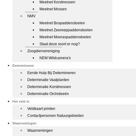
Meetnet Korstmossen
Meetnet Mossen
NMV
Meetnet Bospaddenstoelen
Meetnet Zeereeppaddenstoelen
Meetnet Moeraspaddenstoelen
Staat deze soort er nog?
Zoogdiervereniging
NEM Wildcamera's
Determineren
Eerste Hulp Bij Determineren
Determinatie Vaatplanten
Determinatie Korstmossen
Determinatie Orchideeën
Het veld in
Veldkaart printen
Contactpersonen Natuurgebieden
Waarnemingen
Waarnemingen