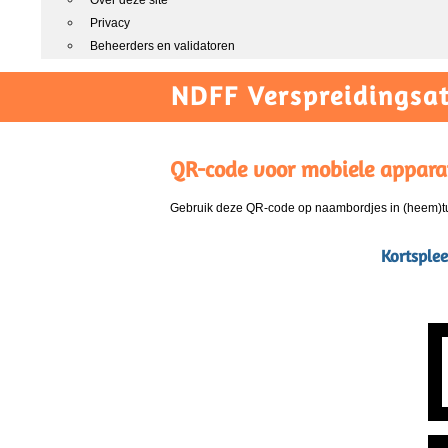
Over deze site
Privacy
Beheerders en validatoren
NDFF Verspreidingsat
QR-code voor mobiele appara
Gebruik deze QR-code op naambordjes in (heem)tui
Kortsple