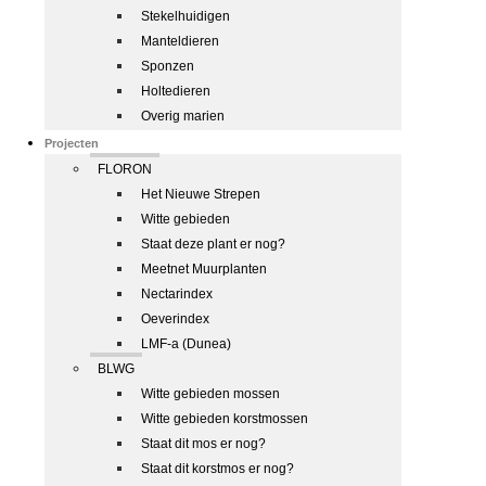
Stekelhuidigen
Manteldieren
Sponzen
Holtedieren
Overig marien
Projecten
FLORON
Het Nieuwe Strepen
Witte gebieden
Staat deze plant er nog?
Meetnet Muurplanten
Nectarindex
Oeverindex
LMF-a (Dunea)
BLWG
Witte gebieden mossen
Witte gebieden korstmossen
Staat dit mos er nog?
Staat dit korstmos er nog?