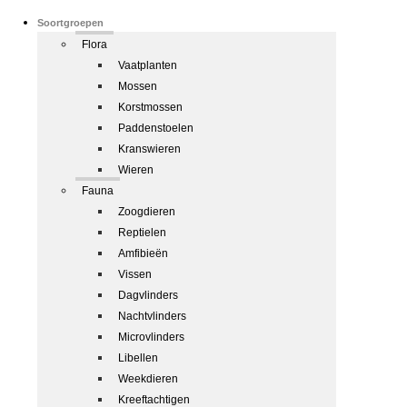
Soortgroepen
Flora
Vaatplanten
Mossen
Korstmossen
Paddenstoelen
Kranswieren
Wieren
Fauna
Zoogdieren
Reptielen
Amfibieën
Vissen
Dagvlinders
Nachtvlinders
Microvlinders
Libellen
Weekdieren
Kreeftachtigen