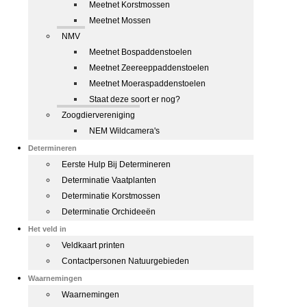
Meetnet Korstmossen
Meetnet Mossen
NMV
Meetnet Bospaddenstoelen
Meetnet Zeereeppaddenstoelen
Meetnet Moeraspaddenstoelen
Staat deze soort er nog?
Zoogdiervereniging
NEM Wildcamera's
Determineren
Eerste Hulp Bij Determineren
Determinatie Vaatplanten
Determinatie Korstmossen
Determinatie Orchideeën
Het veld in
Veldkaart printen
Contactpersonen Natuurgebieden
Waarnemingen
Waarnemingen