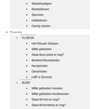
Stekelhuidigen
Manteldieren
Sponzen
Holtedieren
Overig marien
Projecten
FLORON
Het Nieuwe Strepen
Witte gebieden
Staat deze plant er nog?
Meetnet Muurplanten
Nectarindex
Oeverindex
LMF-a (Dunea)
BLWG
Witte gebieden mossen
Witte gebieden korstmossen
Staat dit mos er nog?
Staat dit korstmos er nog?