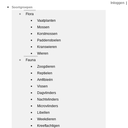
Inloggen
|
Soortgroepen
Flora
Vaatplanten
Mossen
Korstmossen
Paddenstoelen
Kranswieren
Wieren
Fauna
Zoogdieren
Reptielen
Amfibieën
Vissen
Dagvlinders
Nachtvlinders
Microvlinders
Libellen
Weekdieren
Kreeftachtigen