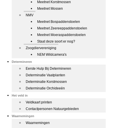
Meetnet Korstmossen
Meetnet Mossen
NMV
Meetnet Bospaddenstoelen
Meetnet Zeereeppaddenstoelen
Meetnet Moeraspaddenstoelen
Staat deze soort er nog?
Zoogdiervereniging
NEM Wildcamera's
Determineren
Eerste Hulp Bij Determineren
Determinatie Vaatplanten
Determinatie Korstmossen
Determinatie Orchideeën
Het veld in
Veldkaart printen
Contactpersonen Natuurgebieden
Waarnemingen
Waarnemingen