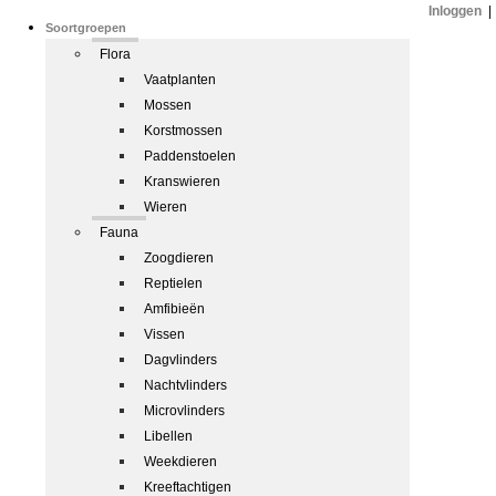
Inloggen
|
Soortgroepen
Flora
Vaatplanten
Mossen
Korstmossen
Paddenstoelen
Kranswieren
Wieren
Fauna
Zoogdieren
Reptielen
Amfibieën
Vissen
Dagvlinders
Nachtvlinders
Microvlinders
Libellen
Weekdieren
Kreeftachtigen