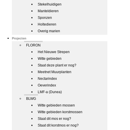
Stekelhuidigen
Manteldieren
Sponzen
Holtedieren
Overig marien
Projecten
FLORON
Het Nieuwe Strepen
Witte gebieden
Staat deze plant er nog?
Meetnet Muurplanten
Nectarindex
Oeverindex
LMF-a (Dunea)
BLWG
Witte gebieden mossen
Witte gebieden korstmossen
Staat dit mos er nog?
Staat dit korstmos er nog?