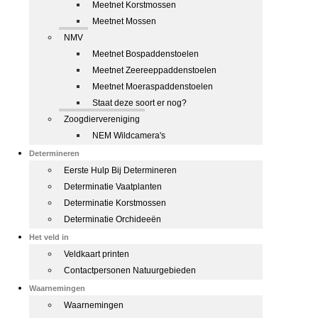
Meetnet Korstmossen
Meetnet Mossen
NMV
Meetnet Bospaddenstoelen
Meetnet Zeereeppaddenstoelen
Meetnet Moeraspaddenstoelen
Staat deze soort er nog?
Zoogdiervereniging
NEM Wildcamera's
Determineren
Eerste Hulp Bij Determineren
Determinatie Vaatplanten
Determinatie Korstmossen
Determinatie Orchideeën
Het veld in
Veldkaart printen
Contactpersonen Natuurgebieden
Waarnemingen
Waarnemingen