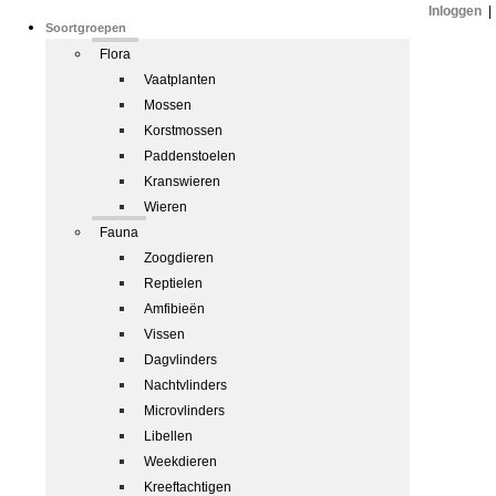
Inloggen
|
Soortgroepen
Flora
Vaatplanten
Mossen
Korstmossen
Paddenstoelen
Kranswieren
Wieren
Fauna
Zoogdieren
Reptielen
Amfibieën
Vissen
Dagvlinders
Nachtvlinders
Microvlinders
Libellen
Weekdieren
Kreeftachtigen