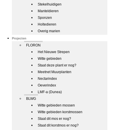
Stekelhuidigen
Manteldieren
Sponzen
Holtedieren
Overig marien
Projecten
FLORON
Het Nieuwe Strepen
Witte gebieden
Staat deze plant er nog?
Meetnet Muurplanten
Nectarindex
Oeverindex
LMF-a (Dunea)
BLWG
Witte gebieden mossen
Witte gebieden korstmossen
Staat dit mos er nog?
Staat dit korstmos er nog?