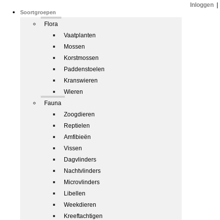
Inloggen
|
Soortgroepen
Flora
Vaatplanten
Mossen
Korstmossen
Paddenstoelen
Kranswieren
Wieren
Fauna
Zoogdieren
Reptielen
Amfibieën
Vissen
Dagvlinders
Nachtvlinders
Microvlinders
Libellen
Weekdieren
Kreeftachtigen