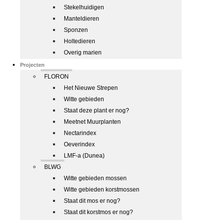
Stekelhuidigen
Manteldieren
Sponzen
Holtedieren
Overig marien
Projecten
FLORON
Het Nieuwe Strepen
Witte gebieden
Staat deze plant er nog?
Meetnet Muurplanten
Nectarindex
Oeverindex
LMF-a (Dunea)
BLWG
Witte gebieden mossen
Witte gebieden korstmossen
Staat dit mos er nog?
Staat dit korstmos er nog?