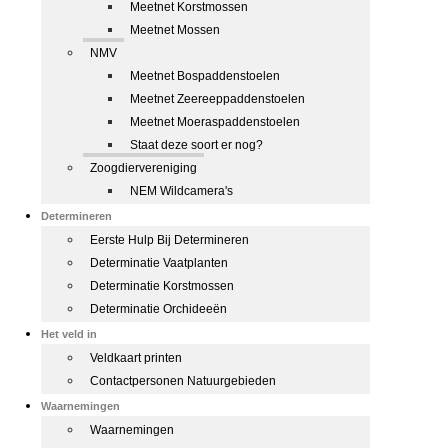
Meetnet Korstmossen
Meetnet Mossen
NMV
Meetnet Bospaddenstoelen
Meetnet Zeereeppaddenstoelen
Meetnet Moeraspaddenstoelen
Staat deze soort er nog?
Zoogdiervereniging
NEM Wildcamera's
Determineren
Eerste Hulp Bij Determineren
Determinatie Vaatplanten
Determinatie Korstmossen
Determinatie Orchideeën
Het veld in
Veldkaart printen
Contactpersonen Natuurgebieden
Waarnemingen
Waarnemingen