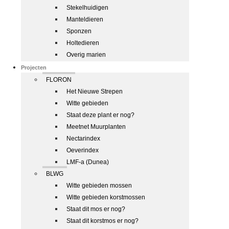
Stekelhuidigen
Manteldieren
Sponzen
Holtedieren
Overig marien
Projecten
FLORON
Het Nieuwe Strepen
Witte gebieden
Staat deze plant er nog?
Meetnet Muurplanten
Nectarindex
Oeverindex
LMF-a (Dunea)
BLWG
Witte gebieden mossen
Witte gebieden korstmossen
Staat dit mos er nog?
Staat dit korstmos er nog?