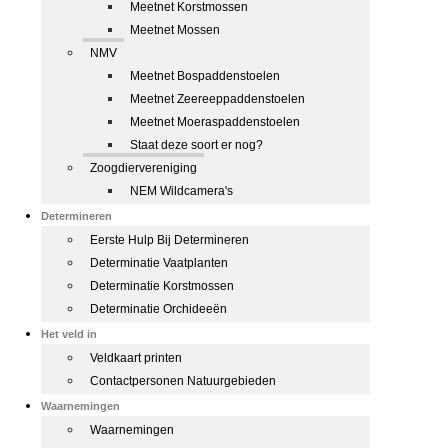
Meetnet Korstmossen
Meetnet Mossen
NMV
Meetnet Bospaddenstoelen
Meetnet Zeereeppaddenstoelen
Meetnet Moeraspaddenstoelen
Staat deze soort er nog?
Zoogdiervereniging
NEM Wildcamera's
Determineren
Eerste Hulp Bij Determineren
Determinatie Vaatplanten
Determinatie Korstmossen
Determinatie Orchideeën
Het veld in
Veldkaart printen
Contactpersonen Natuurgebieden
Waarnemingen
Waarnemingen