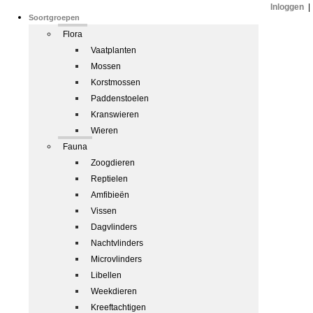
Inloggen
|
Soortgroepen
Flora
Vaatplanten
Mossen
Korstmossen
Paddenstoelen
Kranswieren
Wieren
Fauna
Zoogdieren
Reptielen
Amfibieën
Vissen
Dagvlinders
Nachtvlinders
Microvlinders
Libellen
Weekdieren
Kreeftachtigen