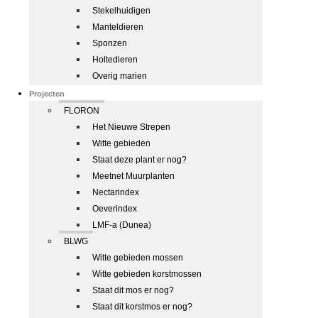
Stekelhuidigen
Manteldieren
Sponzen
Holtedieren
Overig marien
Projecten
FLORON
Het Nieuwe Strepen
Witte gebieden
Staat deze plant er nog?
Meetnet Muurplanten
Nectarindex
Oeverindex
LMF-a (Dunea)
BLWG
Witte gebieden mossen
Witte gebieden korstmossen
Staat dit mos er nog?
Staat dit korstmos er nog?