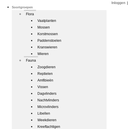
Inloggen
|
Soortgroepen
Flora
Vaatplanten
Mossen
Korstmossen
Paddenstoelen
Kranswieren
Wieren
Fauna
Zoogdieren
Reptielen
Amfibieën
Vissen
Dagvlinders
Nachtvlinders
Microvlinders
Libellen
Weekdieren
Kreeftachtigen