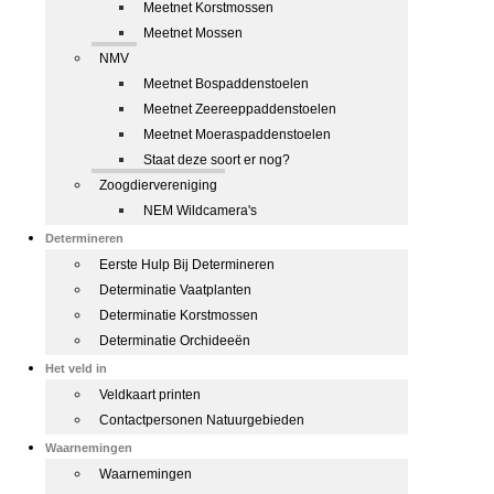
Meetnet Korstmossen
Meetnet Mossen
NMV
Meetnet Bospaddenstoelen
Meetnet Zeereeppaddenstoelen
Meetnet Moeraspaddenstoelen
Staat deze soort er nog?
Zoogdiervereniging
NEM Wildcamera's
Determineren
Eerste Hulp Bij Determineren
Determinatie Vaatplanten
Determinatie Korstmossen
Determinatie Orchideeën
Het veld in
Veldkaart printen
Contactpersonen Natuurgebieden
Waarnemingen
Waarnemingen