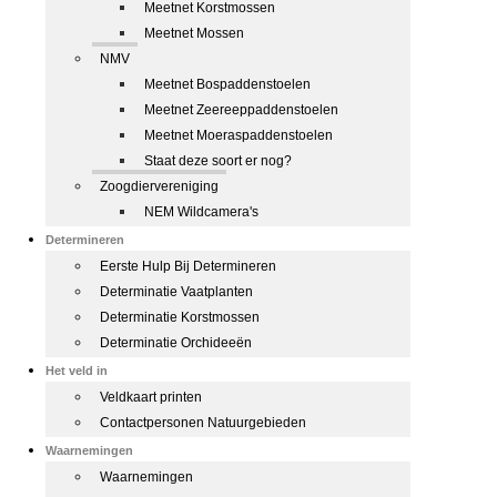
Meetnet Korstmossen
Meetnet Mossen
NMV
Meetnet Bospaddenstoelen
Meetnet Zeereeppaddenstoelen
Meetnet Moeraspaddenstoelen
Staat deze soort er nog?
Zoogdiervereniging
NEM Wildcamera's
Determineren
Eerste Hulp Bij Determineren
Determinatie Vaatplanten
Determinatie Korstmossen
Determinatie Orchideeën
Het veld in
Veldkaart printen
Contactpersonen Natuurgebieden
Waarnemingen
Waarnemingen