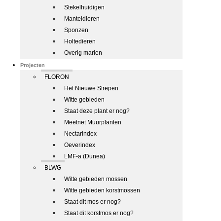
Stekelhuidigen
Manteldieren
Sponzen
Holtedieren
Overig marien
Projecten
FLORON
Het Nieuwe Strepen
Witte gebieden
Staat deze plant er nog?
Meetnet Muurplanten
Nectarindex
Oeverindex
LMF-a (Dunea)
BLWG
Witte gebieden mossen
Witte gebieden korstmossen
Staat dit mos er nog?
Staat dit korstmos er nog?