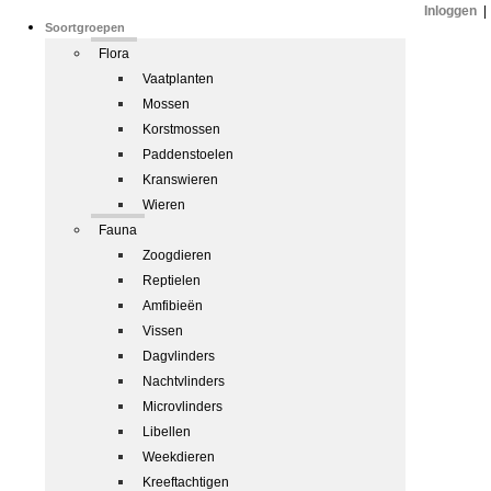
Inloggen
|
Soortgroepen
Flora
Vaatplanten
Mossen
Korstmossen
Paddenstoelen
Kranswieren
Wieren
Fauna
Zoogdieren
Reptielen
Amfibieën
Vissen
Dagvlinders
Nachtvlinders
Microvlinders
Libellen
Weekdieren
Kreeftachtigen