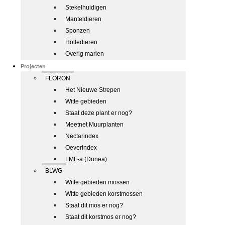
Stekelhuidigen
Manteldieren
Sponzen
Holtedieren
Overig marien
Projecten
FLORON
Het Nieuwe Strepen
Witte gebieden
Staat deze plant er nog?
Meetnet Muurplanten
Nectarindex
Oeverindex
LMF-a (Dunea)
BLWG
Witte gebieden mossen
Witte gebieden korstmossen
Staat dit mos er nog?
Staat dit korstmos er nog?