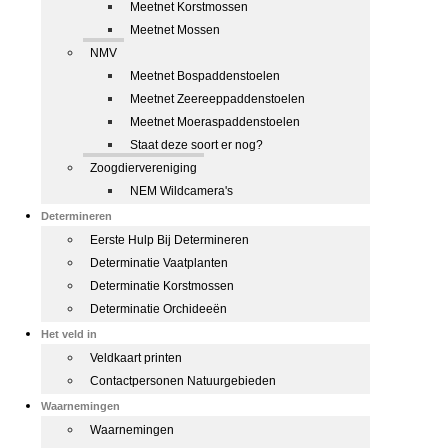
Meetnet Korstmossen
Meetnet Mossen
NMV
Meetnet Bospaddenstoelen
Meetnet Zeereeppaddenstoelen
Meetnet Moeraspaddenstoelen
Staat deze soort er nog?
Zoogdiervereniging
NEM Wildcamera's
Determineren
Eerste Hulp Bij Determineren
Determinatie Vaatplanten
Determinatie Korstmossen
Determinatie Orchideeën
Het veld in
Veldkaart printen
Contactpersonen Natuurgebieden
Waarnemingen
Waarnemingen