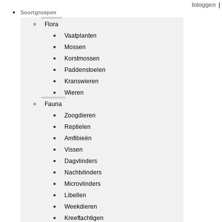
Inloggen
|
Soortgroepen
Flora
Vaatplanten
Mossen
Korstmossen
Paddenstoelen
Kranswieren
Wieren
Fauna
Zoogdieren
Reptielen
Amfibieën
Vissen
Dagvlinders
Nachtvlinders
Microvlinders
Libellen
Weekdieren
Kreeftachtigen