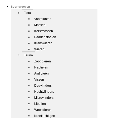
Soortgroepen
Flora
Vaatplanten
Mossen
Korstmossen
Paddenstoelen
Kranswieren
Wieren
Fauna
Zoogdieren
Reptielen
Amfibieën
Vissen
Dagvlinders
Nachtvlinders
Microvlinders
Libellen
Weekdieren
Kreeftachtigen