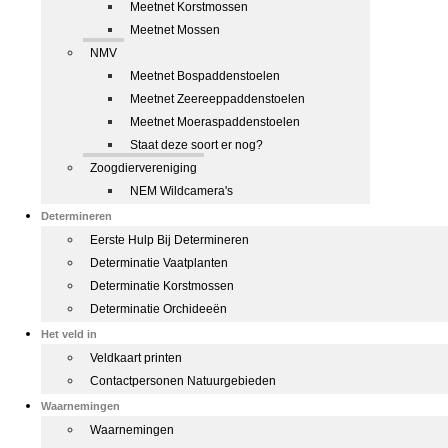
Meetnet Korstmossen
Meetnet Mossen
NMV
Meetnet Bospaddenstoelen
Meetnet Zeereeppaddenstoelen
Meetnet Moeraspaddenstoelen
Staat deze soort er nog?
Zoogdiervereniging
NEM Wildcamera's
Determineren
Eerste Hulp Bij Determineren
Determinatie Vaatplanten
Determinatie Korstmossen
Determinatie Orchideeën
Het veld in
Veldkaart printen
Contactpersonen Natuurgebieden
Waarnemingen
Waarnemingen