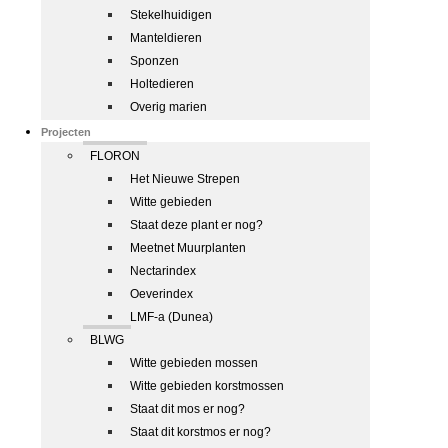
Stekelhuidigen
Manteldieren
Sponzen
Holtedieren
Overig marien
Projecten
FLORON
Het Nieuwe Strepen
Witte gebieden
Staat deze plant er nog?
Meetnet Muurplanten
Nectarindex
Oeverindex
LMF-a (Dunea)
BLWG
Witte gebieden mossen
Witte gebieden korstmossen
Staat dit mos er nog?
Staat dit korstmos er nog?