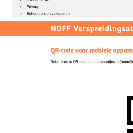
Over deze site
Privacy
Beheerders en validatoren
NDFF Verspreidingsat
QR-code voor mobiele appara
Gebruik deze QR-code op naambordjes in (heem)tui