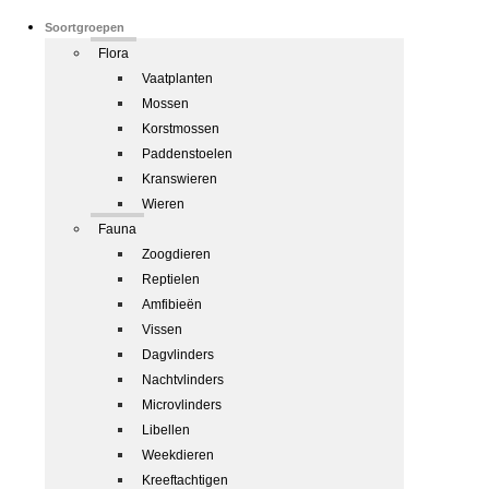
Soortgroepen
Flora
Vaatplanten
Mossen
Korstmossen
Paddenstoelen
Kranswieren
Wieren
Fauna
Zoogdieren
Reptielen
Amfibieën
Vissen
Dagvlinders
Nachtvlinders
Microvlinders
Libellen
Weekdieren
Kreeftachtigen