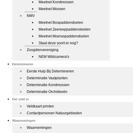
Meetnet Korstmossen
Meetnet Mossen
NMV
Meetnet Bospaddenstoelen
Meetnet Zeereeppaddenstoelen
Meetnet Moeraspaddenstoelen
Staat deze soort er nog?
Zoogdiervereniging
NEM Wildcamera's
Determineren
Eerste Hulp Bij Determineren
Determinatie Vaatplanten
Determinatie Korstmossen
Determinatie Orchideeën
Het veld in
Veldkaart printen
Contactpersonen Natuurgebieden
Waarnemingen
Waarnemingen