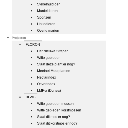
Stekelhuidigen
Manteldieren
Sponzen
Holtedieren
Overig marien
Projecten
FLORON
Het Nieuwe Strepen
Witte gebieden
Staat deze plant er nog?
Meetnet Muurplanten
Nectarindex
Oeverindex
LMF-a (Dunea)
BLWG
Witte gebieden mossen
Witte gebieden korstmossen
Staat dit mos er nog?
Staat dit korstmos er nog?