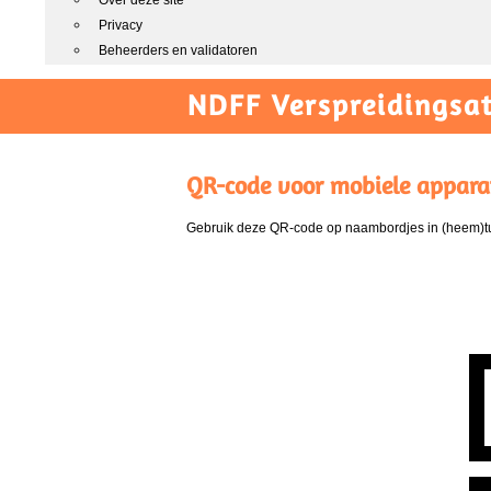
Over deze site
Privacy
Beheerders en validatoren
NDFF Verspreidingsat
QR-code voor mobiele appara
Gebruik deze QR-code op naambordjes in (heem)tui