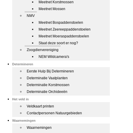
Meetnet Korstmossen
Meetnet Mossen
NMV
Meetnet Bospaddenstoelen
Meetnet Zeereeppaddenstoelen
Meetnet Moeraspaddenstoelen
Staat deze soort er nog?
Zoogdiervereniging
NEM Wildcamera's
Determineren
Eerste Hulp Bij Determineren
Determinatie Vaatplanten
Determinatie Korstmossen
Determinatie Orchideeën
Het veld in
Veldkaart printen
Contactpersonen Natuurgebieden
Waarnemingen
Waarnemingen