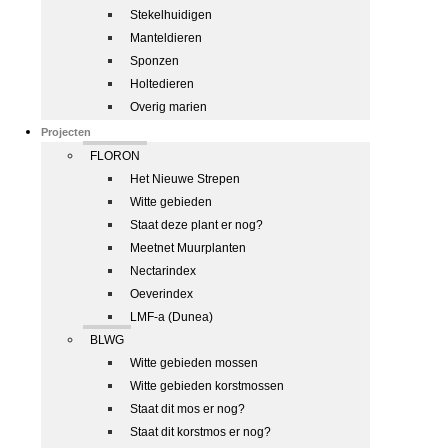
Stekelhuidigen
Manteldieren
Sponzen
Holtedieren
Overig marien
Projecten
FLORON
Het Nieuwe Strepen
Witte gebieden
Staat deze plant er nog?
Meetnet Muurplanten
Nectarindex
Oeverindex
LMF-a (Dunea)
BLWG
Witte gebieden mossen
Witte gebieden korstmossen
Staat dit mos er nog?
Staat dit korstmos er nog?