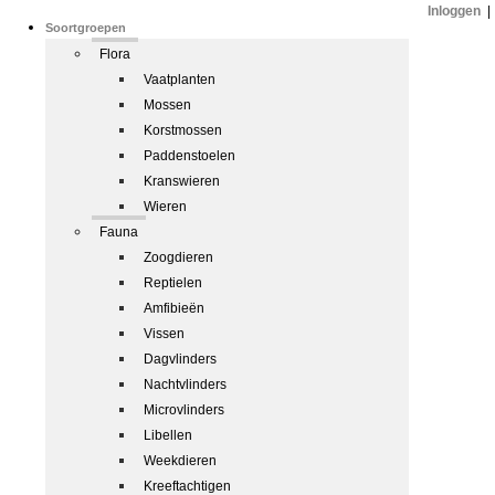
Inloggen
|
Soortgroepen
Flora
Vaatplanten
Mossen
Korstmossen
Paddenstoelen
Kranswieren
Wieren
Fauna
Zoogdieren
Reptielen
Amfibieën
Vissen
Dagvlinders
Nachtvlinders
Microvlinders
Libellen
Weekdieren
Kreeftachtigen