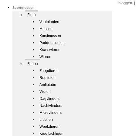
Inloggen
|
Soortgroepen
Flora
Vaatplanten
Mossen
Korstmossen
Paddenstoelen
Kranswieren
Wieren
Fauna
Zoogdieren
Reptielen
Amfibieën
Vissen
Dagvlinders
Nachtvlinders
Microvlinders
Libellen
Weekdieren
Kreeftachtigen