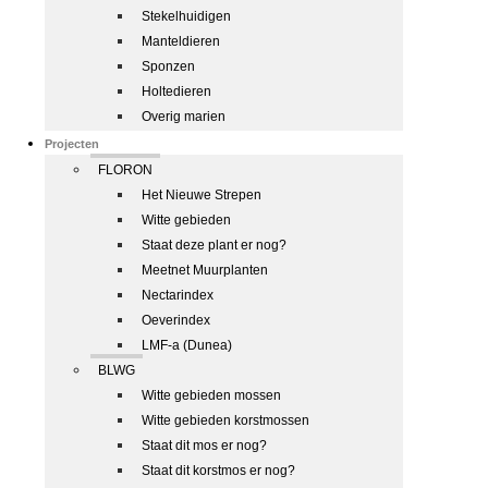
Stekelhuidigen
Manteldieren
Sponzen
Holtedieren
Overig marien
Projecten
FLORON
Het Nieuwe Strepen
Witte gebieden
Staat deze plant er nog?
Meetnet Muurplanten
Nectarindex
Oeverindex
LMF-a (Dunea)
BLWG
Witte gebieden mossen
Witte gebieden korstmossen
Staat dit mos er nog?
Staat dit korstmos er nog?