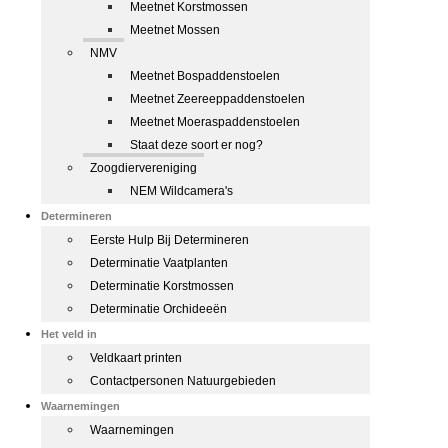
Meetnet Korstmossen
Meetnet Mossen
NMV
Meetnet Bospaddenstoelen
Meetnet Zeereeppaddenstoelen
Meetnet Moeraspaddenstoelen
Staat deze soort er nog?
Zoogdiervereniging
NEM Wildcamera's
Determineren
Eerste Hulp Bij Determineren
Determinatie Vaatplanten
Determinatie Korstmossen
Determinatie Orchideeën
Het veld in
Veldkaart printen
Contactpersonen Natuurgebieden
Waarnemingen
Waarnemingen