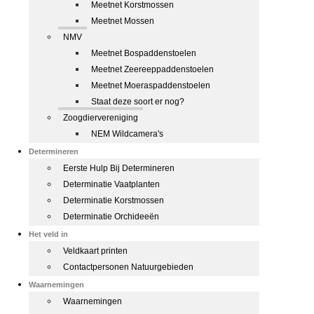
Meetnet Korstmossen
Meetnet Mossen
NMV
Meetnet Bospaddenstoelen
Meetnet Zeereeppaddenstoelen
Meetnet Moeraspaddenstoelen
Staat deze soort er nog?
Zoogdiervereniging
NEM Wildcamera's
Determineren
Eerste Hulp Bij Determineren
Determinatie Vaatplanten
Determinatie Korstmossen
Determinatie Orchideeën
Het veld in
Veldkaart printen
Contactpersonen Natuurgebieden
Waarnemingen
Waarnemingen