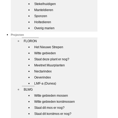
Stekelhuidigen
Manteldieren
Sponzen
Holtedieren
Overig marien
Projecten
FLORON
Het Nieuwe Strepen
Witte gebieden
Staat deze plant er nog?
Meetnet Muurplanten
Nectarindex
Oeverindex
LMF-a (Dunea)
BLWG
Witte gebieden mossen
Witte gebieden korstmossen
Staat dit mos er nog?
Staat dit korstmos er nog?