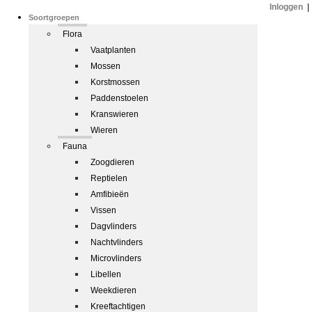
Inloggen
|
Soortgroepen
Flora
Vaatplanten
Mossen
Korstmossen
Paddenstoelen
Kranswieren
Wieren
Fauna
Zoogdieren
Reptielen
Amfibieën
Vissen
Dagvlinders
Nachtvlinders
Microvlinders
Libellen
Weekdieren
Kreeftachtigen