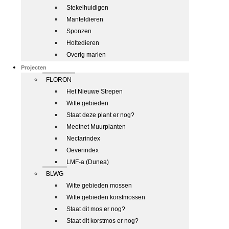
Stekelhuidigen
Manteldieren
Sponzen
Holtedieren
Overig marien
Projecten
FLORON
Het Nieuwe Strepen
Witte gebieden
Staat deze plant er nog?
Meetnet Muurplanten
Nectarindex
Oeverindex
LMF-a (Dunea)
BLWG
Witte gebieden mossen
Witte gebieden korstmossen
Staat dit mos er nog?
Staat dit korstmos er nog?