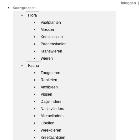
Inloggen
|
Soortgroepen
Flora
Vaatplanten
Mossen
Korstmossen
Paddenstoelen
Kranswieren
Wieren
Fauna
Zoogdieren
Reptielen
Amfibieën
Vissen
Dagvlinders
Nachtvlinders
Microvlinders
Libellen
Weekdieren
Kreeftachtigen