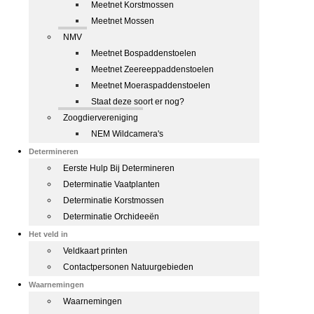
Meetnet Korstmossen
Meetnet Mossen
NMV
Meetnet Bospaddenstoelen
Meetnet Zeereeppaddenstoelen
Meetnet Moeraspaddenstoelen
Staat deze soort er nog?
Zoogdiervereniging
NEM Wildcamera's
Determineren
Eerste Hulp Bij Determineren
Determinatie Vaatplanten
Determinatie Korstmossen
Determinatie Orchideeën
Het veld in
Veldkaart printen
Contactpersonen Natuurgebieden
Waarnemingen
Waarnemingen