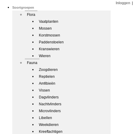
Inloggen
|
Soortgroepen
Flora
Vaatplanten
Mossen
Korstmossen
Paddenstoelen
Kranswieren
Wieren
Fauna
Zoogdieren
Reptielen
Amfibieën
Vissen
Dagvlinders
Nachtvlinders
Microvlinders
Libellen
Weekdieren
Kreeftachtigen