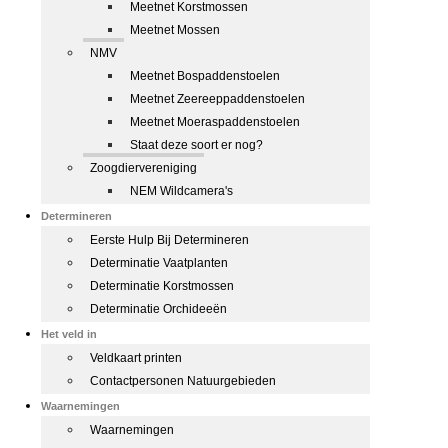
Meetnet Korstmossen
Meetnet Mossen
NMV
Meetnet Bospaddenstoelen
Meetnet Zeereeppaddenstoelen
Meetnet Moeraspaddenstoelen
Staat deze soort er nog?
Zoogdiervereniging
NEM Wildcamera's
Determineren
Eerste Hulp Bij Determineren
Determinatie Vaatplanten
Determinatie Korstmossen
Determinatie Orchideeën
Het veld in
Veldkaart printen
Contactpersonen Natuurgebieden
Waarnemingen
Waarnemingen