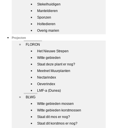
Stekelhuidigen
Manteldieren
Sponzen
Holtedieren
Overig marien
Projecten
FLORON
Het Nieuwe Strepen
Witte gebieden
Staat deze plant er nog?
Meetnet Muurplanten
Nectarindex
Oeverindex
LMF-a (Dunea)
BLWG
Witte gebieden mossen
Witte gebieden korstmossen
Staat dit mos er nog?
Staat dit korstmos er nog?