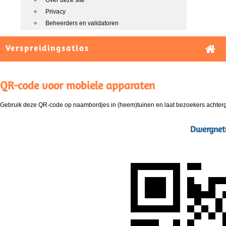
Over deze site
Privacy
Beheerders en validatoren
Verspreidingsatlas
QR-code voor mobiele apparaten
Gebruik deze QR-code op naambordjes in (heem)tuinen en laat bezoekers achterg
Dwergnetw