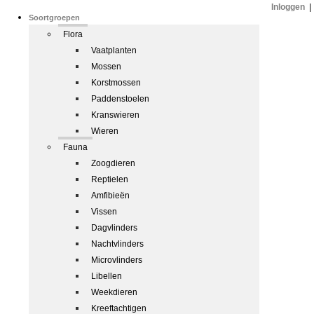
Inloggen
|
Soortgroepen
Flora
Vaatplanten
Mossen
Korstmossen
Paddenstoelen
Kranswieren
Wieren
Fauna
Zoogdieren
Reptielen
Amfibieën
Vissen
Dagvlinders
Nachtvlinders
Microvlinders
Libellen
Weekdieren
Kreeftachtigen