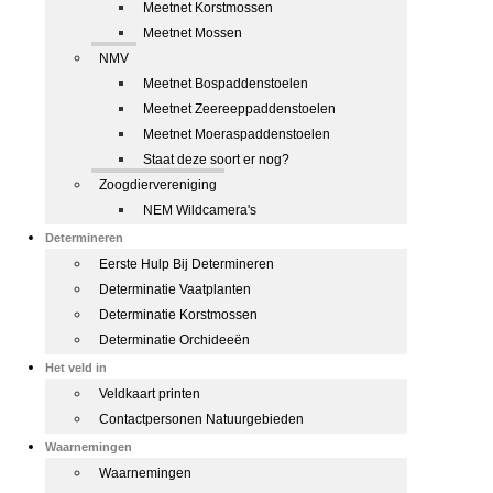
Meetnet Korstmossen
Meetnet Mossen
NMV
Meetnet Bospaddenstoelen
Meetnet Zeereeppaddenstoelen
Meetnet Moeraspaddenstoelen
Staat deze soort er nog?
Zoogdiervereniging
NEM Wildcamera's
Determineren
Eerste Hulp Bij Determineren
Determinatie Vaatplanten
Determinatie Korstmossen
Determinatie Orchideeën
Het veld in
Veldkaart printen
Contactpersonen Natuurgebieden
Waarnemingen
Waarnemingen