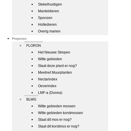
Stekelhuidigen
Manteldieren
Sponzen
Holtedieren
Overig marien
Projecten
FLORON
Het Nieuwe Strepen
Witte gebieden
Staat deze plant er nog?
Meetnet Muurplanten
Nectarindex
Oeverindex
LMF-a (Dunea)
BLWG
Witte gebieden mossen
Witte gebieden korstmossen
Staat dit mos er nog?
Staat dit korstmos er nog?