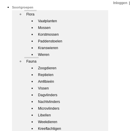
Inloggen
|
Soortgroepen
Flora
Vaatplanten
Mossen
Korstmossen
Paddenstoelen
Kranswieren
Wieren
Fauna
Zoogdieren
Reptielen
Amfibieën
Vissen
Dagvlinders
Nachtvlinders
Microvlinders
Libellen
Weekdieren
Kreeftachtigen