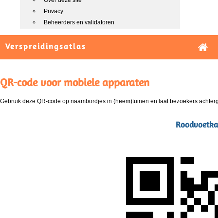
Over deze site
Privacy
Beheerders en validatoren
Verspreidingsatlas
QR-code voor mobiele apparaten
Gebruik deze QR-code op naambordjes in (heem)tuinen en laat bezoekers achterg
Roodvoetkal