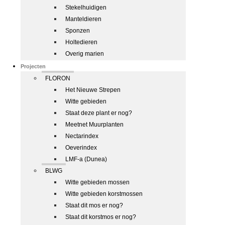
Stekelhuidigen
Manteldieren
Sponzen
Holtedieren
Overig marien
Projecten
FLORON
Het Nieuwe Strepen
Witte gebieden
Staat deze plant er nog?
Meetnet Muurplanten
Nectarindex
Oeverindex
LMF-a (Dunea)
BLWG
Witte gebieden mossen
Witte gebieden korstmossen
Staat dit mos er nog?
Staat dit korstmos er nog?