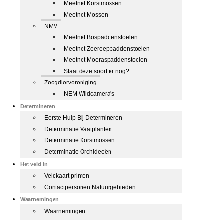
Meetnet Korstmossen
Meetnet Mossen
NMV
Meetnet Bospaddenstoelen
Meetnet Zeereeppaddenstoelen
Meetnet Moeraspaddenstoelen
Staat deze soort er nog?
Zoogdiervereniging
NEM Wildcamera's
Determineren
Eerste Hulp Bij Determineren
Determinatie Vaatplanten
Determinatie Korstmossen
Determinatie Orchideeën
Het veld in
Veldkaart printen
Contactpersonen Natuurgebieden
Waarnemingen
Waarnemingen