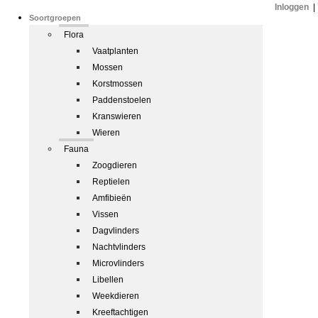
Inloggen
|
Soortgroepen
Flora
Vaatplanten
Mossen
Korstmossen
Paddenstoelen
Kranswieren
Wieren
Fauna
Zoogdieren
Reptielen
Amfibieën
Vissen
Dagvlinders
Nachtvlinders
Microvlinders
Libellen
Weekdieren
Kreeftachtigen