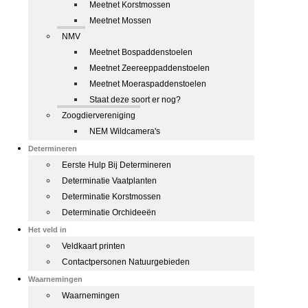
Meetnet Korstmossen
Meetnet Mossen
NMV
Meetnet Bospaddenstoelen
Meetnet Zeereeppaddenstoelen
Meetnet Moeraspaddenstoelen
Staat deze soort er nog?
Zoogdiervereniging
NEM Wildcamera's
Determineren
Eerste Hulp Bij Determineren
Determinatie Vaatplanten
Determinatie Korstmossen
Determinatie Orchideeën
Het veld in
Veldkaart printen
Contactpersonen Natuurgebieden
Waarnemingen
Waarnemingen