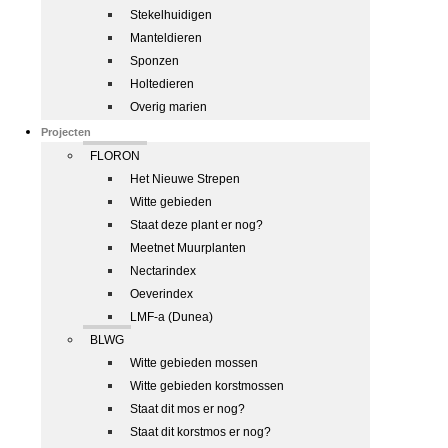
Stekelhuidigen
Manteldieren
Sponzen
Holtedieren
Overig marien
Projecten
FLORON
Het Nieuwe Strepen
Witte gebieden
Staat deze plant er nog?
Meetnet Muurplanten
Nectarindex
Oeverindex
LMF-a (Dunea)
BLWG
Witte gebieden mossen
Witte gebieden korstmossen
Staat dit mos er nog?
Staat dit korstmos er nog?