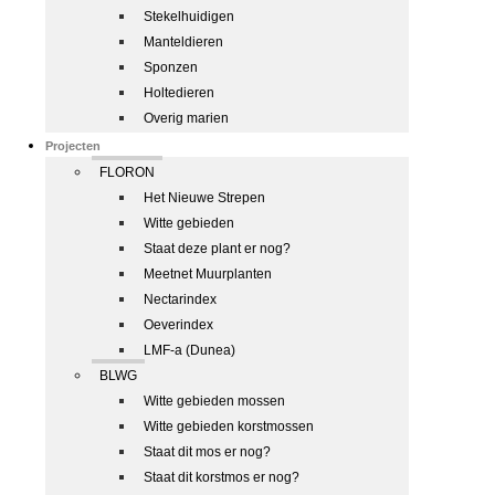
Stekelhuidigen
Manteldieren
Sponzen
Holtedieren
Overig marien
Projecten
FLORON
Het Nieuwe Strepen
Witte gebieden
Staat deze plant er nog?
Meetnet Muurplanten
Nectarindex
Oeverindex
LMF-a (Dunea)
BLWG
Witte gebieden mossen
Witte gebieden korstmossen
Staat dit mos er nog?
Staat dit korstmos er nog?