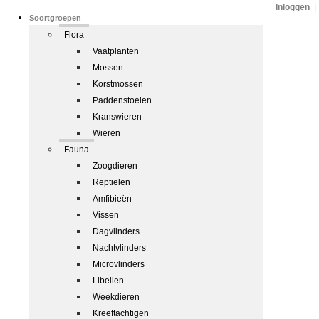
Inloggen
|
Soortgroepen
Flora
Vaatplanten
Mossen
Korstmossen
Paddenstoelen
Kranswieren
Wieren
Fauna
Zoogdieren
Reptielen
Amfibieën
Vissen
Dagvlinders
Nachtvlinders
Microvlinders
Libellen
Weekdieren
Kreeftachtigen