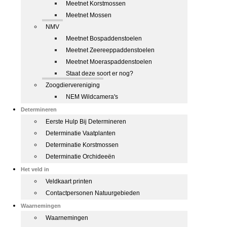
Meetnet Korstmossen
Meetnet Mossen
NMV
Meetnet Bospaddenstoelen
Meetnet Zeereeppaddenstoelen
Meetnet Moeraspaddenstoelen
Staat deze soort er nog?
Zoogdiervereniging
NEM Wildcamera's
Determineren
Eerste Hulp Bij Determineren
Determinatie Vaatplanten
Determinatie Korstmossen
Determinatie Orchideeën
Het veld in
Veldkaart printen
Contactpersonen Natuurgebieden
Waarnemingen
Waarnemingen