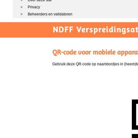
Over deze site
Privacy
Beheerders en validatoren
NDFF Verspreidingsat
QR-code voor mobiele appara
Gebruik deze QR-code op naambordjes in (heem)tui