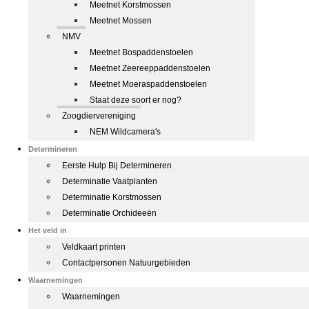
Meetnet Korstmossen
Meetnet Mossen
NMV
Meetnet Bospaddenstoelen
Meetnet Zeereeppaddenstoelen
Meetnet Moeraspaddenstoelen
Staat deze soort er nog?
Zoogdiervereniging
NEM Wildcamera's
Determineren
Eerste Hulp Bij Determineren
Determinatie Vaatplanten
Determinatie Korstmossen
Determinatie Orchideeën
Het veld in
Veldkaart printen
Contactpersonen Natuurgebieden
Waarnemingen
Waarnemingen