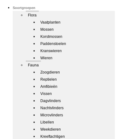
Soortgroepen
Flora
Vaatplanten
Mossen
Korstmossen
Paddenstoelen
Kranswieren
Wieren
Fauna
Zoogdieren
Reptielen
Amfibieën
Vissen
Dagvlinders
Nachtvlinders
Microvlinders
Libellen
Weekdieren
Kreeftachtigen