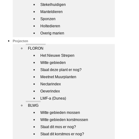
Stekelhuidigen
Manteldieren
Sponzen
Holtedieren
Overig marien
Projecten
FLORON
Het Nieuwe Strepen
Witte gebieden
Staat deze plant er nog?
Meetnet Muurplanten
Nectarindex
Oeverindex
LMF-a (Dunea)
BLWG
Witte gebieden mossen
Witte gebieden korstmossen
Staat dit mos er nog?
Staat dit korstmos er nog?