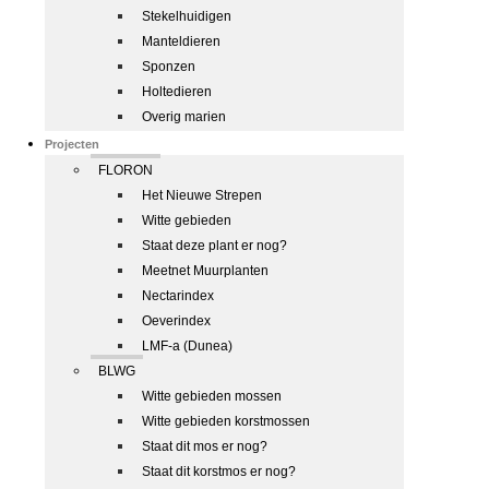
Stekelhuidigen
Manteldieren
Sponzen
Holtedieren
Overig marien
Projecten
FLORON
Het Nieuwe Strepen
Witte gebieden
Staat deze plant er nog?
Meetnet Muurplanten
Nectarindex
Oeverindex
LMF-a (Dunea)
BLWG
Witte gebieden mossen
Witte gebieden korstmossen
Staat dit mos er nog?
Staat dit korstmos er nog?