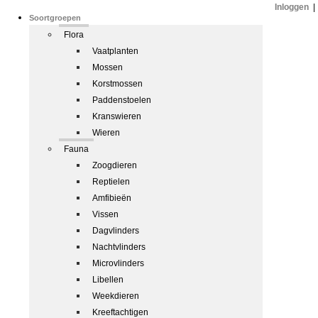
Inloggen
|
Soortgroepen
Flora
Vaatplanten
Mossen
Korstmossen
Paddenstoelen
Kranswieren
Wieren
Fauna
Zoogdieren
Reptielen
Amfibieën
Vissen
Dagvlinders
Nachtvlinders
Microvlinders
Libellen
Weekdieren
Kreeftachtigen