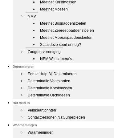
Meetnet Korstmossen
Meetnet Mossen
NMV
Meetnet Bospaddenstoelen
Meetnet Zeereeppaddenstoelen
Meetnet Moeraspaddenstoelen
Staat deze soort er nog?
Zoogdiervereniging
NEM Wildcamera's
Determineren
Eerste Hulp Bij Determineren
Determinatie Vaatplanten
Determinatie Korstmossen
Determinatie Orchideeën
Het veld in
Veldkaart printen
Contactpersonen Natuurgebieden
Waarnemingen
Waarnemingen