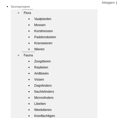
Inloggen
|
Soortgroepen
Flora
Vaatplanten
Mossen
Korstmossen
Paddenstoelen
Kranswieren
Wieren
Fauna
Zoogdieren
Reptielen
Amfibieën
Vissen
Dagvlinders
Nachtvlinders
Microvlinders
Libellen
Weekdieren
Kreeftachtigen