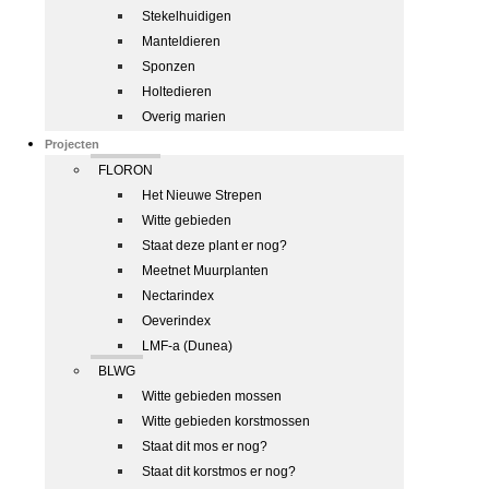
Stekelhuidigen
Manteldieren
Sponzen
Holtedieren
Overig marien
Projecten
FLORON
Het Nieuwe Strepen
Witte gebieden
Staat deze plant er nog?
Meetnet Muurplanten
Nectarindex
Oeverindex
LMF-a (Dunea)
BLWG
Witte gebieden mossen
Witte gebieden korstmossen
Staat dit mos er nog?
Staat dit korstmos er nog?