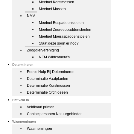
Meetnet Korstmossen
Meetnet Mossen
NMV
Meetnet Bospaddenstoelen
Meetnet Zeereeppaddenstoelen
Meetnet Moeraspaddenstoelen
Staat deze soort er nog?
Zoogdiervereniging
NEM Wildcamera's
Determineren
Eerste Hulp Bij Determineren
Determinatie Vaatplanten
Determinatie Korstmossen
Determinatie Orchideeën
Het veld in
Veldkaart printen
Contactpersonen Natuurgebieden
Waarnemingen
Waarnemingen