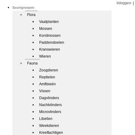
Inloggen
|
Soortgroepen
Flora
Vaatplanten
Mossen
Korstmossen
Paddenstoelen
Kranswieren
Wieren
Fauna
Zoogdieren
Reptielen
Amfibieën
Vissen
Dagvlinders
Nachtvlinders
Microvlinders
Libellen
Weekdieren
Kreeftachtigen