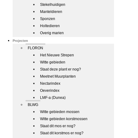
Stekelhuidigen
Manteldieren
Sponzen
Holtedieren
Overig marien
Projecten
FLORON
Het Nieuwe Strepen
Witte gebieden
Staat deze plant er nog?
Meetnet Muurplanten
Nectarindex
Oeverindex
LMF-a (Dunea)
BLWG
Witte gebieden mossen
Witte gebieden korstmossen
Staat dit mos er nog?
Staat dit korstmos er nog?