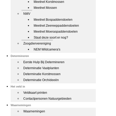
Meetnet Korstmossen
Meetnet Mossen
NMV
Meetnet Bospaddenstoelen
Meetnet Zeereeppaddenstoelen
Meetnet Moeraspaddenstoelen
Staat deze soort er nog?
Zoogdiervereniging
NEM Wildcamera's
Determineren
Eerste Hulp Bij Determineren
Determinatie Vaatplanten
Determinatie Korstmossen
Determinatie Orchideeën
Het veld in
Veldkaart printen
Contactpersonen Natuurgebieden
Waarnemingen
Waarnemingen