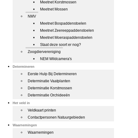
Meetnet Korstmossen
Meetnet Mossen
NMV
Meetnet Bospaddenstoelen
Meetnet Zeereeppaddenstoelen
Meetnet Moeraspaddenstoelen
Staat deze soort er nog?
Zoogdiervereniging
NEM Wildcamera's
Determineren
Eerste Hulp Bij Determineren
Determinatie Vaatplanten
Determinatie Korstmossen
Determinatie Orchideeën
Het veld in
Veldkaart printen
Contactpersonen Natuurgebieden
Waarnemingen
Waarnemingen