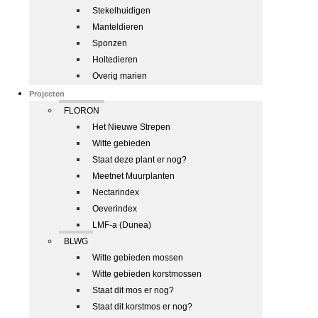
Stekelhuidigen
Manteldieren
Sponzen
Holtedieren
Overig marien
Projecten
FLORON
Het Nieuwe Strepen
Witte gebieden
Staat deze plant er nog?
Meetnet Muurplanten
Nectarindex
Oeverindex
LMF-a (Dunea)
BLWG
Witte gebieden mossen
Witte gebieden korstmossen
Staat dit mos er nog?
Staat dit korstmos er nog?