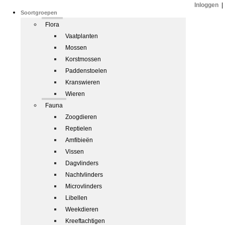
Inloggen
|
Soortgroepen
Flora
Vaatplanten
Mossen
Korstmossen
Paddenstoelen
Kranswieren
Wieren
Fauna
Zoogdieren
Reptielen
Amfibieën
Vissen
Dagvlinders
Nachtvlinders
Microvlinders
Libellen
Weekdieren
Kreeftachtigen