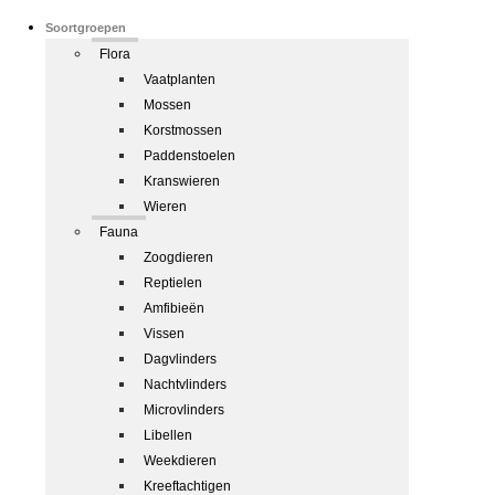
Soortgroepen
Flora
Vaatplanten
Mossen
Korstmossen
Paddenstoelen
Kranswieren
Wieren
Fauna
Zoogdieren
Reptielen
Amfibieën
Vissen
Dagvlinders
Nachtvlinders
Microvlinders
Libellen
Weekdieren
Kreeftachtigen