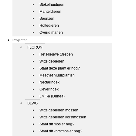
Stekelhuidigen
Manteldieren
Sponzen
Holtedieren
Overig marien
Projecten
FLORON
Het Nieuwe Strepen
Witte gebieden
Staat deze plant er nog?
Meetnet Muurplanten
Nectarindex
Oeverindex
LMF-a (Dunea)
BLWG
Witte gebieden mossen
Witte gebieden korstmossen
Staat dit mos er nog?
Staat dit korstmos er nog?