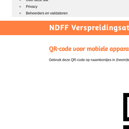
Over deze site
Privacy
Beheerders en validatoren
NDFF Verspreidingsat
QR-code voor mobiele appara
Gebruik deze QR-code op naambordjes in (heem)tui