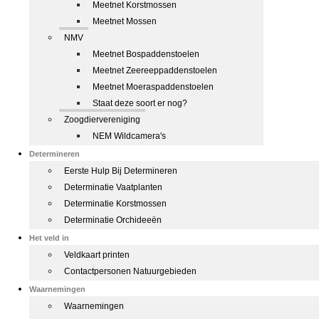
Meetnet Korstmossen
Meetnet Mossen
NMV
Meetnet Bospaddenstoelen
Meetnet Zeereeppaddenstoelen
Meetnet Moeraspaddenstoelen
Staat deze soort er nog?
Zoogdiervereniging
NEM Wildcamera's
Determineren
Eerste Hulp Bij Determineren
Determinatie Vaatplanten
Determinatie Korstmossen
Determinatie Orchideeën
Het veld in
Veldkaart printen
Contactpersonen Natuurgebieden
Waarnemingen
Waarnemingen