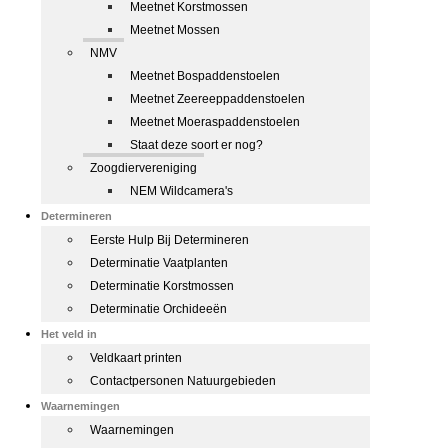
Meetnet Korstmossen
Meetnet Mossen
NMV
Meetnet Bospaddenstoelen
Meetnet Zeereeppaddenstoelen
Meetnet Moeraspaddenstoelen
Staat deze soort er nog?
Zoogdiervereniging
NEM Wildcamera's
Determineren
Eerste Hulp Bij Determineren
Determinatie Vaatplanten
Determinatie Korstmossen
Determinatie Orchideeën
Het veld in
Veldkaart printen
Contactpersonen Natuurgebieden
Waarnemingen
Waarnemingen