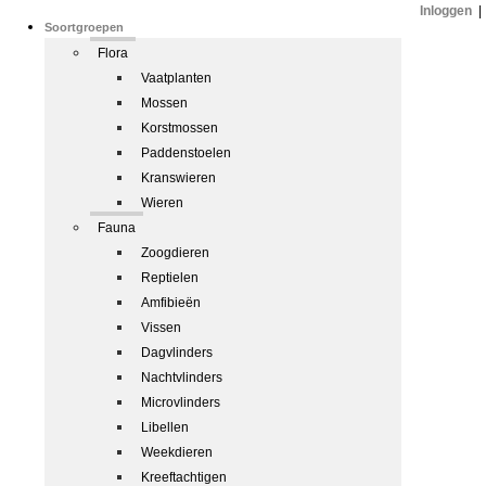
Inloggen
|
Soortgroepen
Flora
Vaatplanten
Mossen
Korstmossen
Paddenstoelen
Kranswieren
Wieren
Fauna
Zoogdieren
Reptielen
Amfibieën
Vissen
Dagvlinders
Nachtvlinders
Microvlinders
Libellen
Weekdieren
Kreeftachtigen