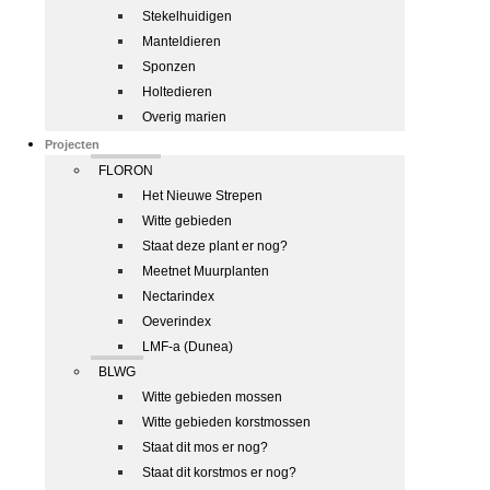
Stekelhuidigen
Manteldieren
Sponzen
Holtedieren
Overig marien
Projecten
FLORON
Het Nieuwe Strepen
Witte gebieden
Staat deze plant er nog?
Meetnet Muurplanten
Nectarindex
Oeverindex
LMF-a (Dunea)
BLWG
Witte gebieden mossen
Witte gebieden korstmossen
Staat dit mos er nog?
Staat dit korstmos er nog?