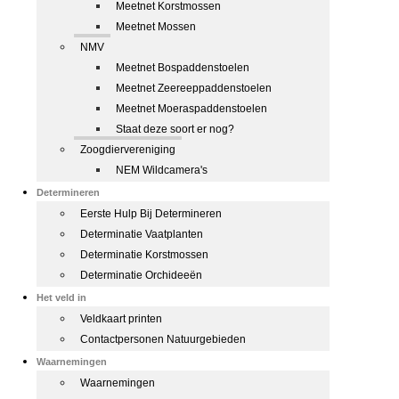
Meetnet Korstmossen
Meetnet Mossen
NMV
Meetnet Bospaddenstoelen
Meetnet Zeereeppaddenstoelen
Meetnet Moeraspaddenstoelen
Staat deze soort er nog?
Zoogdiervereniging
NEM Wildcamera's
Determineren
Eerste Hulp Bij Determineren
Determinatie Vaatplanten
Determinatie Korstmossen
Determinatie Orchideeën
Het veld in
Veldkaart printen
Contactpersonen Natuurgebieden
Waarnemingen
Waarnemingen