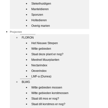
Stekelhuidigen
Manteldieren
Sponzen
Holtedieren
Overig marien
Projecten
FLORON
Het Nieuwe Strepen
Witte gebieden
Staat deze plant er nog?
Meetnet Muurplanten
Nectarindex
Oeverindex
LMF-a (Dunea)
BLWG
Witte gebieden mossen
Witte gebieden korstmossen
Staat dit mos er nog?
Staat dit korstmos er nog?