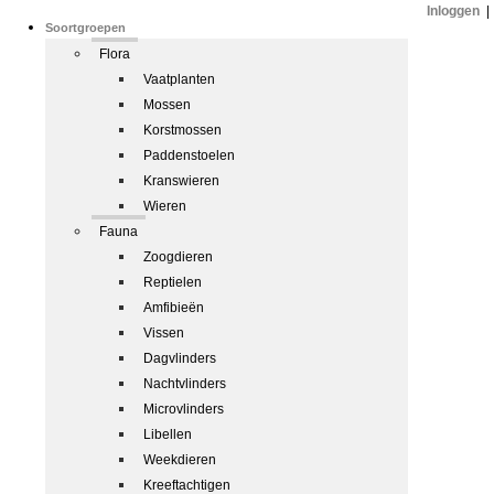
Inloggen
|
Soortgroepen
Flora
Vaatplanten
Mossen
Korstmossen
Paddenstoelen
Kranswieren
Wieren
Fauna
Zoogdieren
Reptielen
Amfibieën
Vissen
Dagvlinders
Nachtvlinders
Microvlinders
Libellen
Weekdieren
Kreeftachtigen