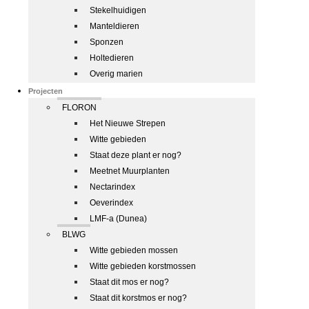
Stekelhuidigen
Manteldieren
Sponzen
Holtedieren
Overig marien
Projecten
FLORON
Het Nieuwe Strepen
Witte gebieden
Staat deze plant er nog?
Meetnet Muurplanten
Nectarindex
Oeverindex
LMF-a (Dunea)
BLWG
Witte gebieden mossen
Witte gebieden korstmossen
Staat dit mos er nog?
Staat dit korstmos er nog?