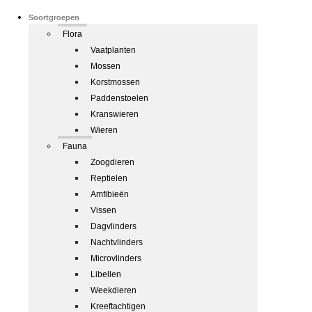
Soortgroepen
Flora
Vaatplanten
Mossen
Korstmossen
Paddenstoelen
Kranswieren
Wieren
Fauna
Zoogdieren
Reptielen
Amfibieën
Vissen
Dagvlinders
Nachtvlinders
Microvlinders
Libellen
Weekdieren
Kreeftachtigen