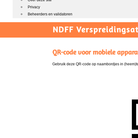
Over deze site
Privacy
Beheerders en validatoren
NDFF Verspreidingsat
QR-code voor mobiele appara
Gebruik deze QR-code op naambordjes in (heem)tui