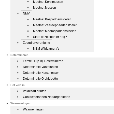
Meetnet Korstmossen
Meetnet Mossen
NMV
Meetnet Bospaddenstoelen
Meetnet Zeereeppaddenstoelen
Meetnet Moeraspaddenstoelen
Staat deze soort er nog?
Zoogdiervereniging
NEM Wildcamera's
Determineren
Eerste Hulp Bij Determineren
Determinatie Vaatplanten
Determinatie Korstmossen
Determinatie Orchideeën
Het veld in
Veldkaart printen
Contactpersonen Natuurgebieden
Waarnemingen
Waarnemingen