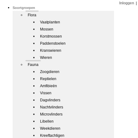
Inloggen
|
Soortgroepen
Flora
Vaatplanten
Mossen
Korstmossen
Paddenstoelen
Kranswieren
Wieren
Fauna
Zoogdieren
Reptielen
Amfibieën
Vissen
Dagvlinders
Nachtvlinders
Microvlinders
Libellen
Weekdieren
Kreeftachtigen