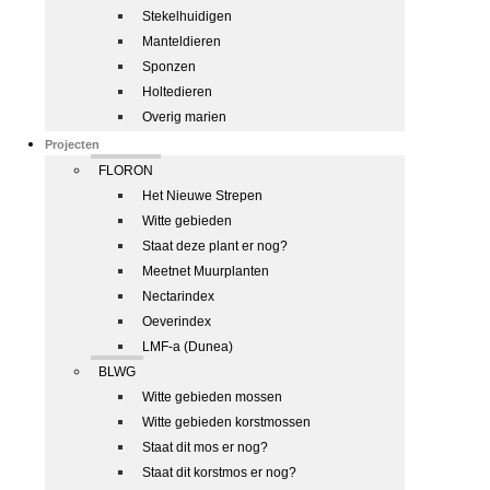
Stekelhuidigen
Manteldieren
Sponzen
Holtedieren
Overig marien
Projecten
FLORON
Het Nieuwe Strepen
Witte gebieden
Staat deze plant er nog?
Meetnet Muurplanten
Nectarindex
Oeverindex
LMF-a (Dunea)
BLWG
Witte gebieden mossen
Witte gebieden korstmossen
Staat dit mos er nog?
Staat dit korstmos er nog?