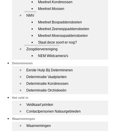
Meetnet Korstmossen
Meetnet Mossen
NMV
Meetnet Bospaddenstoelen
Meetnet Zeereeppaddenstoelen
Meetnet Moeraspaddenstoelen
Staat deze soort er nog?
Zoogdiervereniging
NEM Wildcamera's
Determineren
Eerste Hulp Bij Determineren
Determinatie Vaatplanten
Determinatie Korstmossen
Determinatie Orchideeën
Het veld in
Veldkaart printen
Contactpersonen Natuurgebieden
Waarnemingen
Waarnemingen