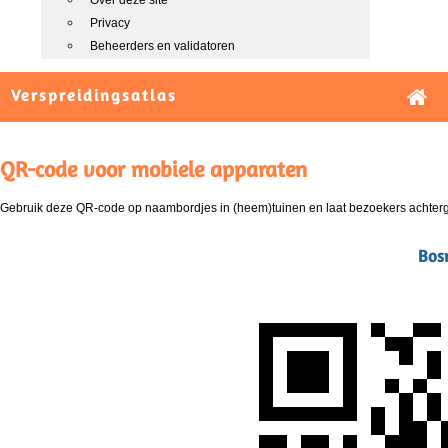
Over deze site
Privacy
Beheerders en validatoren
Verspreidingsatlas
QR-code voor mobiele apparaten
Gebruik deze QR-code op naambordjes in (heem)tuinen en laat bezoekers achterg
Bosr