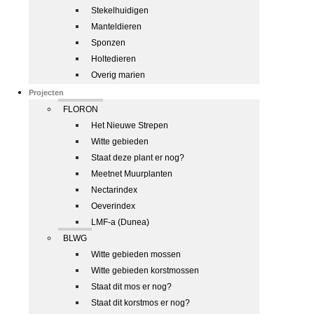
Stekelhuidigen
Manteldieren
Sponzen
Holtedieren
Overig marien
Projecten
FLORON
Het Nieuwe Strepen
Witte gebieden
Staat deze plant er nog?
Meetnet Muurplanten
Nectarindex
Oeverindex
LMF-a (Dunea)
BLWG
Witte gebieden mossen
Witte gebieden korstmossen
Staat dit mos er nog?
Staat dit korstmos er nog?