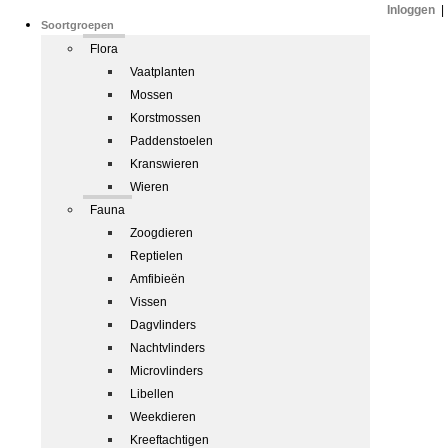
Inloggen
|
Soortgroepen
Flora
Vaatplanten
Mossen
Korstmossen
Paddenstoelen
Kranswieren
Wieren
Fauna
Zoogdieren
Reptielen
Amfibieën
Vissen
Dagvlinders
Nachtvlinders
Microvlinders
Libellen
Weekdieren
Kreeftachtigen