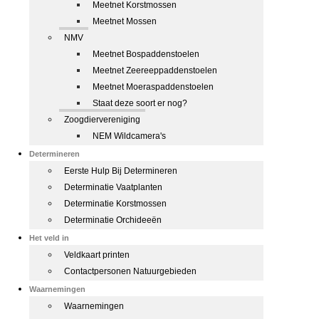
Meetnet Korstmossen
Meetnet Mossen
NMV
Meetnet Bospaddenstoelen
Meetnet Zeereeppaddenstoelen
Meetnet Moeraspaddenstoelen
Staat deze soort er nog?
Zoogdiervereniging
NEM Wildcamera's
Determineren
Eerste Hulp Bij Determineren
Determinatie Vaatplanten
Determinatie Korstmossen
Determinatie Orchideeën
Het veld in
Veldkaart printen
Contactpersonen Natuurgebieden
Waarnemingen
Waarnemingen