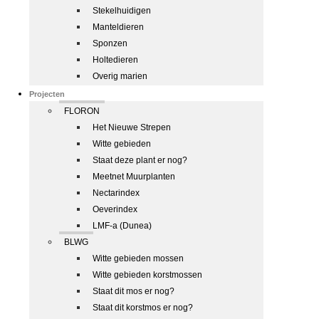
Stekelhuidigen
Manteldieren
Sponzen
Holtedieren
Overig marien
Projecten
FLORON
Het Nieuwe Strepen
Witte gebieden
Staat deze plant er nog?
Meetnet Muurplanten
Nectarindex
Oeverindex
LMF-a (Dunea)
BLWG
Witte gebieden mossen
Witte gebieden korstmossen
Staat dit mos er nog?
Staat dit korstmos er nog?