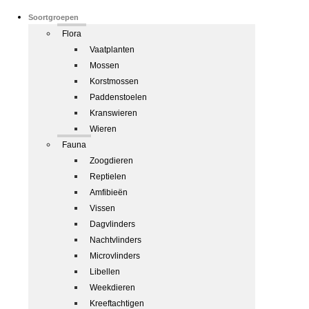
Soortgroepen
Flora
Vaatplanten
Mossen
Korstmossen
Paddenstoelen
Kranswieren
Wieren
Fauna
Zoogdieren
Reptielen
Amfibieën
Vissen
Dagvlinders
Nachtvlinders
Microvlinders
Libellen
Weekdieren
Kreeftachtigen