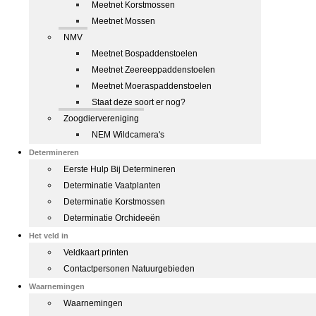
Meetnet Korstmossen
Meetnet Mossen
NMV
Meetnet Bospaddenstoelen
Meetnet Zeereeppaddenstoelen
Meetnet Moeraspaddenstoelen
Staat deze soort er nog?
Zoogdiervereniging
NEM Wildcamera's
Determineren
Eerste Hulp Bij Determineren
Determinatie Vaatplanten
Determinatie Korstmossen
Determinatie Orchideeën
Het veld in
Veldkaart printen
Contactpersonen Natuurgebieden
Waarnemingen
Waarnemingen