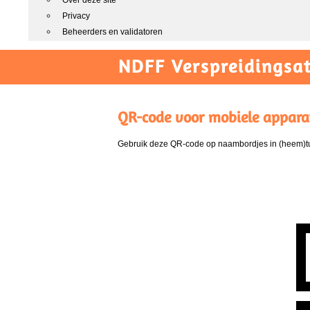
Over deze site
Privacy
Beheerders en validatoren
NDFF Verspreidingsat
QR-code voor mobiele appara
Gebruik deze QR-code op naambordjes in (heem)tui