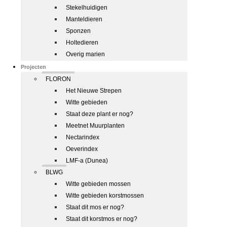
Stekelhuidigen
Manteldieren
Sponzen
Holtedieren
Overig marien
Projecten
FLORON
Het Nieuwe Strepen
Witte gebieden
Staat deze plant er nog?
Meetnet Muurplanten
Nectarindex
Oeverindex
LMF-a (Dunea)
BLWG
Witte gebieden mossen
Witte gebieden korstmossen
Staat dit mos er nog?
Staat dit korstmos er nog?