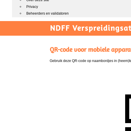
Over deze site
Privacy
Beheerders en validatoren
NDFF Verspreidingsat
QR-code voor mobiele appara
Gebruik deze QR-code op naambordjes in (heem)tui