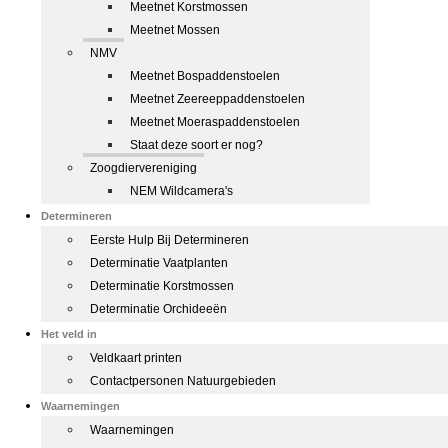
Meetnet Korstmossen
Meetnet Mossen
NMV
Meetnet Bospaddenstoelen
Meetnet Zeereeppaddenstoelen
Meetnet Moeraspaddenstoelen
Staat deze soort er nog?
Zoogdiervereniging
NEM Wildcamera's
Determineren
Eerste Hulp Bij Determineren
Determinatie Vaatplanten
Determinatie Korstmossen
Determinatie Orchideeën
Het veld in
Veldkaart printen
Contactpersonen Natuurgebieden
Waarnemingen
Waarnemingen