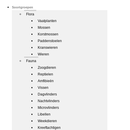
Soortgroepen
Flora
Vaatplanten
Mossen
Korstmossen
Paddenstoelen
Kranswieren
Wieren
Fauna
Zoogdieren
Reptielen
Amfibieën
Vissen
Dagvlinders
Nachtvlinders
Microvlinders
Libellen
Weekdieren
Kreeftachtigen