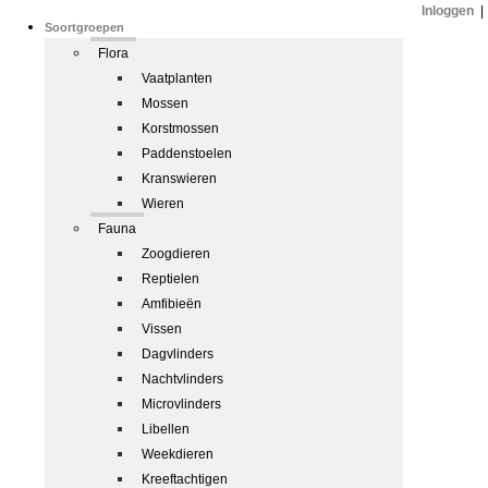
Inloggen
|
Soortgroepen
Flora
Vaatplanten
Mossen
Korstmossen
Paddenstoelen
Kranswieren
Wieren
Fauna
Zoogdieren
Reptielen
Amfibieën
Vissen
Dagvlinders
Nachtvlinders
Microvlinders
Libellen
Weekdieren
Kreeftachtigen