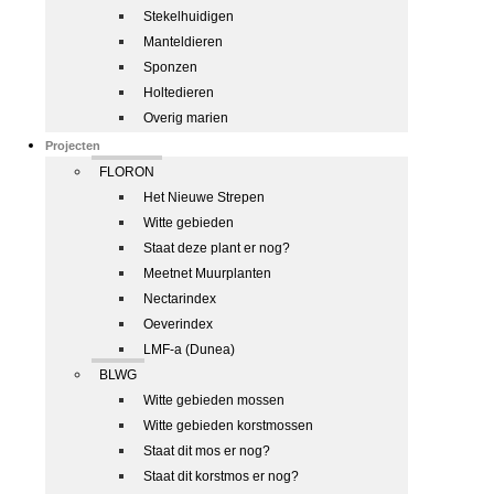
Stekelhuidigen
Manteldieren
Sponzen
Holtedieren
Overig marien
Projecten
FLORON
Het Nieuwe Strepen
Witte gebieden
Staat deze plant er nog?
Meetnet Muurplanten
Nectarindex
Oeverindex
LMF-a (Dunea)
BLWG
Witte gebieden mossen
Witte gebieden korstmossen
Staat dit mos er nog?
Staat dit korstmos er nog?