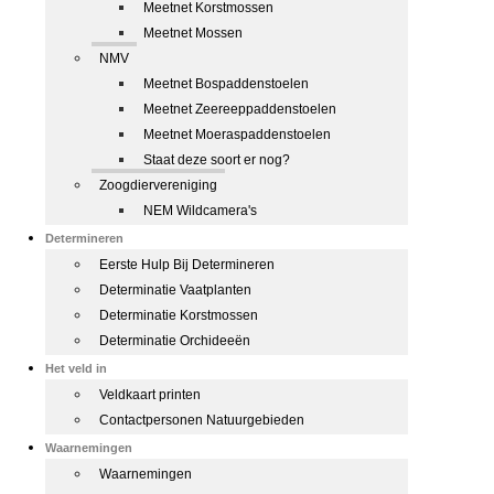
Meetnet Korstmossen
Meetnet Mossen
NMV
Meetnet Bospaddenstoelen
Meetnet Zeereeppaddenstoelen
Meetnet Moeraspaddenstoelen
Staat deze soort er nog?
Zoogdiervereniging
NEM Wildcamera's
Determineren
Eerste Hulp Bij Determineren
Determinatie Vaatplanten
Determinatie Korstmossen
Determinatie Orchideeën
Het veld in
Veldkaart printen
Contactpersonen Natuurgebieden
Waarnemingen
Waarnemingen