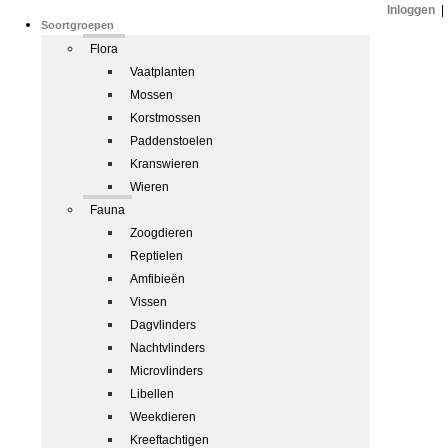
Inloggen
|
Soortgroepen
Flora
Vaatplanten
Mossen
Korstmossen
Paddenstoelen
Kranswieren
Wieren
Fauna
Zoogdieren
Reptielen
Amfibieën
Vissen
Dagvlinders
Nachtvlinders
Microvlinders
Libellen
Weekdieren
Kreeftachtigen