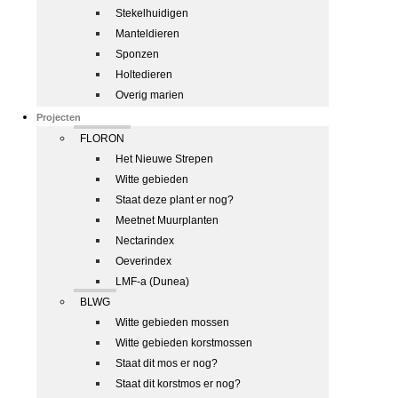
Stekelhuidigen
Manteldieren
Sponzen
Holtedieren
Overig marien
Projecten
FLORON
Het Nieuwe Strepen
Witte gebieden
Staat deze plant er nog?
Meetnet Muurplanten
Nectarindex
Oeverindex
LMF-a (Dunea)
BLWG
Witte gebieden mossen
Witte gebieden korstmossen
Staat dit mos er nog?
Staat dit korstmos er nog?