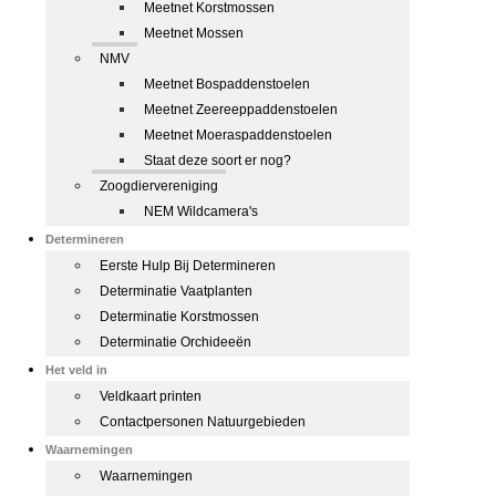
Meetnet Korstmossen
Meetnet Mossen
NMV
Meetnet Bospaddenstoelen
Meetnet Zeereeppaddenstoelen
Meetnet Moeraspaddenstoelen
Staat deze soort er nog?
Zoogdiervereniging
NEM Wildcamera's
Determineren
Eerste Hulp Bij Determineren
Determinatie Vaatplanten
Determinatie Korstmossen
Determinatie Orchideeën
Het veld in
Veldkaart printen
Contactpersonen Natuurgebieden
Waarnemingen
Waarnemingen