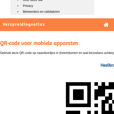
Over deze site
Privacy
Beheerders en validatoren
Verspreidingsatlas
QR-code voor mobiele apparaten
Gebruik deze QR-code op naambordjes in (heem)tuinen en laat bezoekers achterg
Heelkru