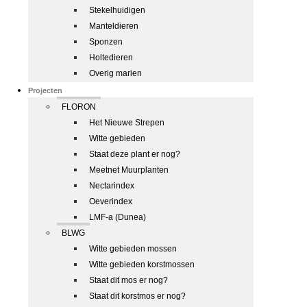
Stekelhuidigen
Manteldieren
Sponzen
Holtedieren
Overig marien
Projecten
FLORON
Het Nieuwe Strepen
Witte gebieden
Staat deze plant er nog?
Meetnet Muurplanten
Nectarindex
Oeverindex
LMF-a (Dunea)
BLWG
Witte gebieden mossen
Witte gebieden korstmossen
Staat dit mos er nog?
Staat dit korstmos er nog?