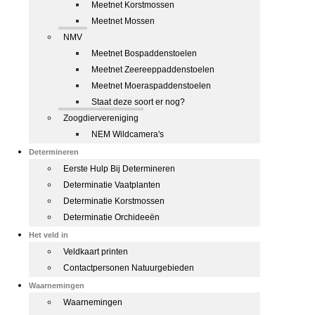
Meetnet Korstmossen
Meetnet Mossen
NMV
Meetnet Bospaddenstoelen
Meetnet Zeereeppaddenstoelen
Meetnet Moeraspaddenstoelen
Staat deze soort er nog?
Zoogdiervereniging
NEM Wildcamera's
Determineren
Eerste Hulp Bij Determineren
Determinatie Vaatplanten
Determinatie Korstmossen
Determinatie Orchideeën
Het veld in
Veldkaart printen
Contactpersonen Natuurgebieden
Waarnemingen
Waarnemingen