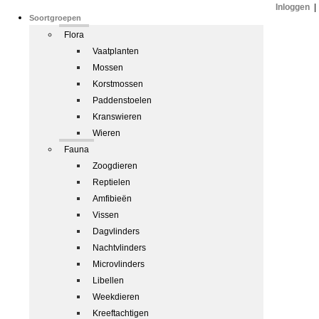
Inloggen
|
Soortgroepen
Flora
Vaatplanten
Mossen
Korstmossen
Paddenstoelen
Kranswieren
Wieren
Fauna
Zoogdieren
Reptielen
Amfibieën
Vissen
Dagvlinders
Nachtvlinders
Microvlinders
Libellen
Weekdieren
Kreeftachtigen